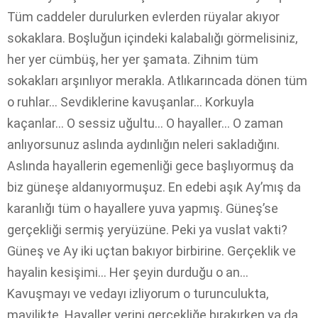
Tüm caddeler durulurken evlerden rüyalar akıyor
sokaklara. Boşluğun içindeki kalabalığı görmelisiniz,
her yer cümbüş, her yer şamata. Zihnim tüm
sokakları arşınlıyor merakla. Atlıkarıncada dönen tüm
o ruhlar… Sevdiklerine kavuşanlar… Korkuyla
kaçanlar… O sessiz uğultu… O hayaller… O zaman
anlıyorsunuz aslında aydınlığın neleri sakladığını.
Aslında hayallerin egemenliği gece başlıyormuş da
biz güneşe aldanıyormuşuz. En edebi aşık Ay’mış da
karanlığı tüm o hayallere yuva yapmış. Güneş’se
gerçekliği sermiş yeryüzüne. Peki ya vuslat vakti?
Güneş ve Ay iki uçtan bakıyor birbirine. Gerçeklik ve
hayalin kesişimi… Her şeyin durduğu o an…
Kavuşmayı ve vedayı izliyorum o turunculukta,
mavilikte. Hayaller yerini gerçekliğe bırakırken ya da