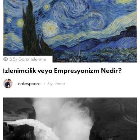
5.5k
Görüntülenme
İzlenimcilik veya Empresyonizm Nedir?
-
cakespeare
7 yıl önce