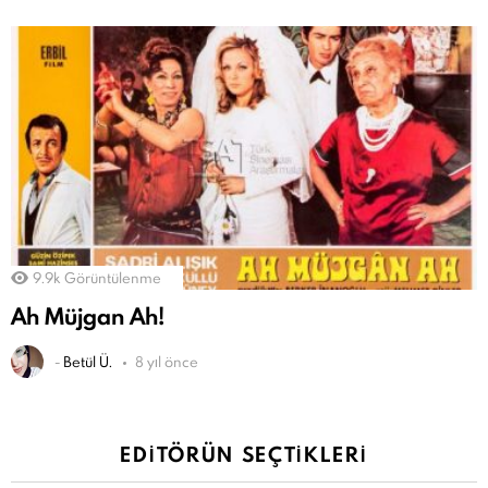
9.9k
Görüntülenme
Ah Müjgan Ah!
-
Betül Ü.
8 yıl önce
EDITÖRÜN SEÇTIKLERI