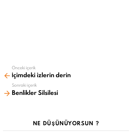
Önceki içerik
Daha
İçimdeki izlerin derin
fazla
gör
Sonraki içerik
Benlikler Silsilesi
NE DÜŞÜNÜYORSUN ?