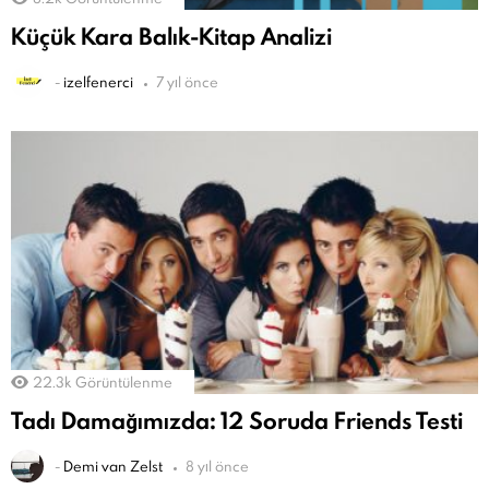
Küçük Kara Balık-Kitap Analizi
-
izelfenerci
7 yıl önce
22.3k
Görüntülenme
Tadı Damağımızda: 12 Soruda Friends Testi
-
Demi van Zelst
8 yıl önce