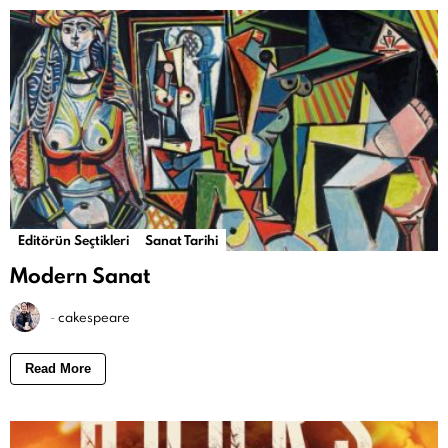
Editörün Seçtikleri
Sanat Tarihi
Modern Sanat
-
cakespeare
Read More