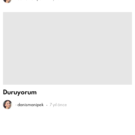
Duruyorum
-
danismanipek
7 yıl önce