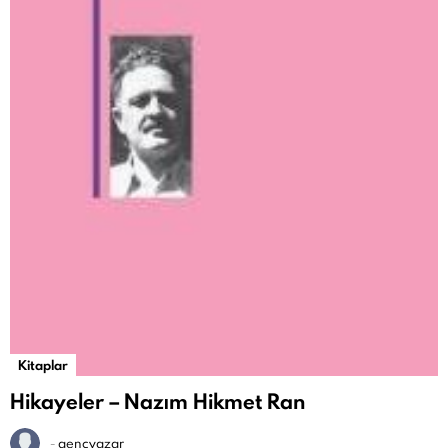
Kitaplar
Hikayeler – Nazım Hikmet Ran
-
gencyazar