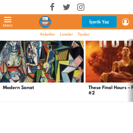
G
İçerik Yaz
Menü
Anketler
Listeler
Testler
EN
YENI
İÇERIKLER
Modern Sanat
These Final Hours – 
#2