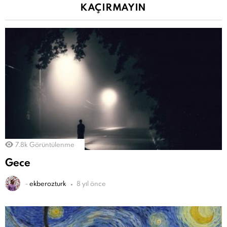
KAÇIRMAYIN
7.8k
Görüntülenme
Gece
-
ekberozturk
8 yıl önce