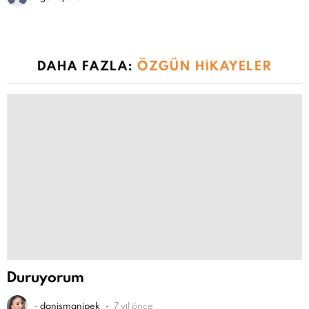
DAHA FAZLA:
ÖZGÜN HIKAYELER
Duruyorum
-
danismanipek
7 yıl önce