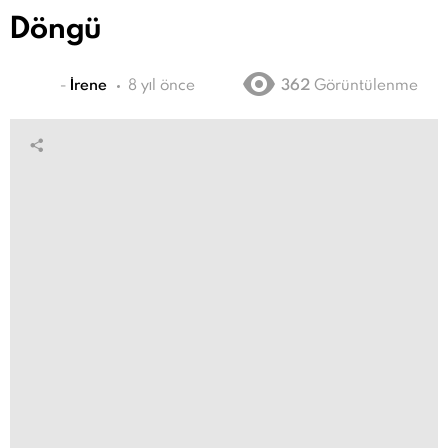
Döngü
-
İrene
8 yıl önce
362
Görüntülenme