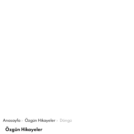
Şu an buradasın:
Anasayfa
Özgün Hikayeler
Döngü
Özgün Hikayeler