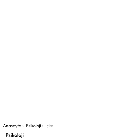
Şu an buradasın:
Anasayfa
Psikoloji
İçim
Psikoloji