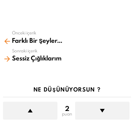
Önceki içerik
Daha
Farklı Bir Şeyler…
fazla
gör
Sonraki içerik
Sessiz Çığlıklarım
NE DÜŞÜNÜYORSUN ?
2
puan