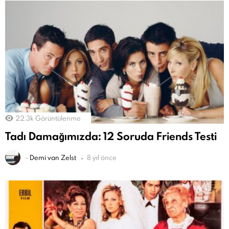
22.3k
Görüntülenme
Tadı Damağımızda: 12 Soruda Friends Testi
-
Demi van Zelst
8 yıl önce