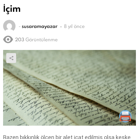
İçim
-
susaramayazar
8 yıl önce
203
Görüntülenme
Bazen bıkkınlık ölçen bir alet icat edilmiş olsa keşke