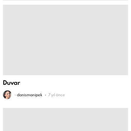
Duvar
-
danismanipek
7 yıl önce