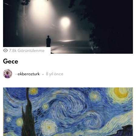
7.8k
Görüntülenme
Gece
-
ekberozturk
8 yıl önce