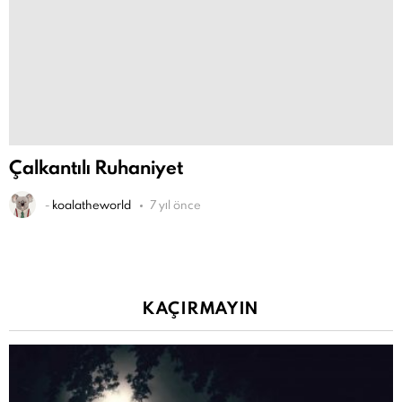
Çalkantılı Ruhaniyet
-
koalatheworld
7 yıl önce
KAÇIRMAYIN