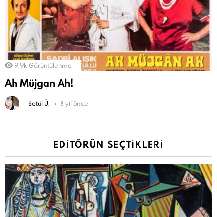
9.9k
Görüntülenme
Ah Müjgan Ah!
-
Betül Ü.
8 yıl önce
EDITÖRÜN SEÇTIKLERI