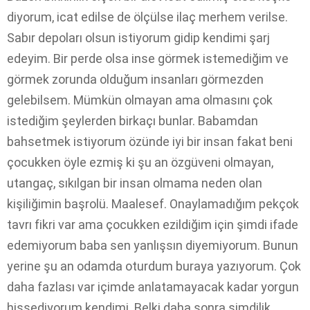
diyorum, icat edilse de ölçülse ilaç merhem verilse.
Sabır depoları olsun istiyorum gidip kendimi şarj
edeyim. Bir perde olsa inse görmek istemediğim ve
görmek zorunda olduğum insanları görmezden
gelebilsem. Mümkün olmayan ama olmasını çok
istediğim şeylerden birkaçı bunlar. Babamdan
bahsetmek istiyorum özünde iyi bir insan fakat beni
çocukken öyle ezmiş ki şu an özgüveni olmayan,
utangaç, sıkılgan bir insan olmama neden olan
kişiliğimin başrolü. Maalesef. Onaylamadığım pekçok
tavrı fikri var ama çocukken ezildiğim için şimdi ifade
edemiyorum baba sen yanlışsın diyemiyorum. Bunun
yerine şu an odamda oturdum buraya yazıyorum. Çok
daha fazlası var içimde anlatamayacak kadar yorgun
hissediyorum kendimi. Belki daha sonra şimdilik