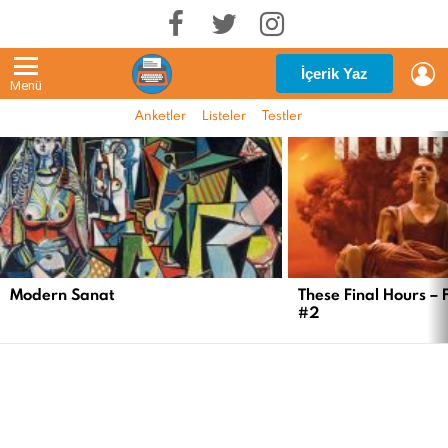
G
İçerik Yaz
Menü
Anketler
Listeler
Testler
EN
YENI
İÇERIKLER
Modern Sanat
These Final Hours – 
#2