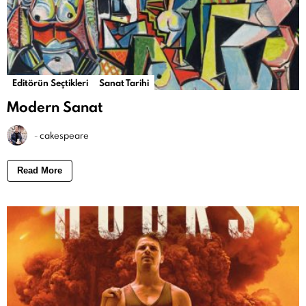
Editörün Seçtikleri
Sanat Tarihi
Modern Sanat
-
cakespeare
Read More