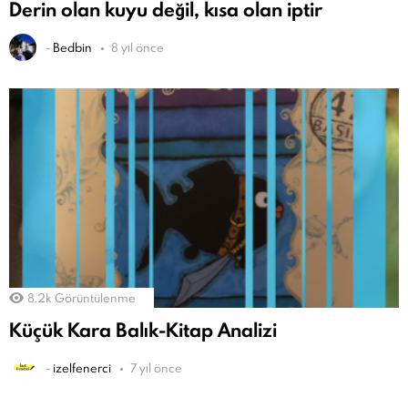
Derin olan kuyu değil, kısa olan iptir
-
Bedbin
8 yıl önce
8.2k
Görüntülenme
Küçük Kara Balık-Kitap Analizi
-
izelfenerci
7 yıl önce