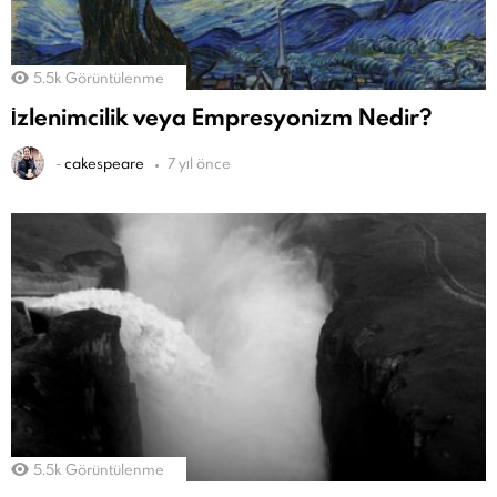
5.5k
Görüntülenme
İzlenimcilik veya Empresyonizm Nedir?
-
cakespeare
7 yıl önce
5.5k
Görüntülenme