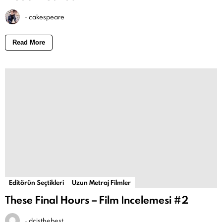
-
cakespeare
Read More
Editörün Seçtikleri
Uzun Metraj Filmler
These Final Hours – Film İncelemesi #2
-
dcisthebest