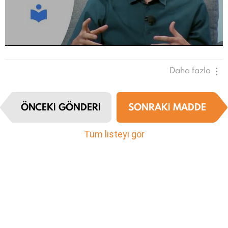
Daha fazla
I
ÖNCEKI GÖNDERI
SONRAKI MADDE
t
e
m
Tüm listeyi gör
n
a
v
i
g
a
t