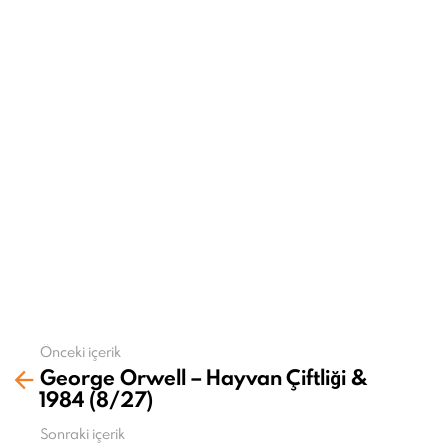
i
o
n
Önceki içerik
Daha
George Orwell – Hayvan Çiftliği &
fazla
1984 (8/27)
gör
Sonraki içerik