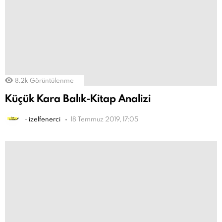
8.2k
Görüntülenme
Küçük Kara Balık-Kitap Analizi
-
izelfenerci
18 Temmuz 2019, 17:05