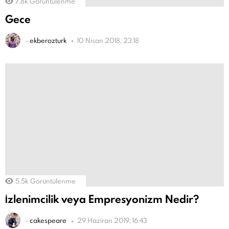
7.8k
Görüntülenme
Gece
-
ekberozturk
10 Nisan 2018, 23:18
5.5k
Görüntülenme
İzlenimcilik veya Empresyonizm Nedir?
-
cakespeare
29 Haziran 2019, 16:43