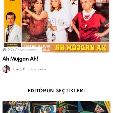
9.9k
Görüntülenme
Ah Müjgan Ah!
-
Betül Ü.
8 yıl önce
EDITÖRÜN SEÇTIKLERI