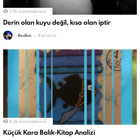
5.5k
Görüntülenme
Derin olan kuyu değil, kısa olan iptir
-
Bedbin
8 yıl önce
8.2k
Görüntülenme
Küçük Kara Balık-Kitap Analizi