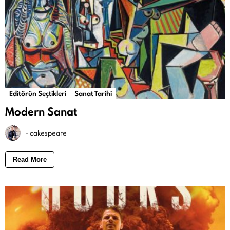
Editörün Seçtikleri
Sanat Tarihi
Modern Sanat
-
cakespeare
Read More