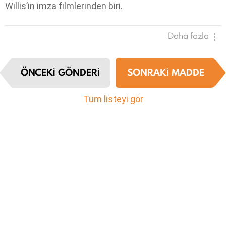
Willis’in imza filmlerinden biri.
Daha fazla
I
ÖNCEKI GÖNDERI
SONRAKI MADDE
t
e
m
Tüm listeyi gör
n
a
v
i
g
a
t
i
o
n