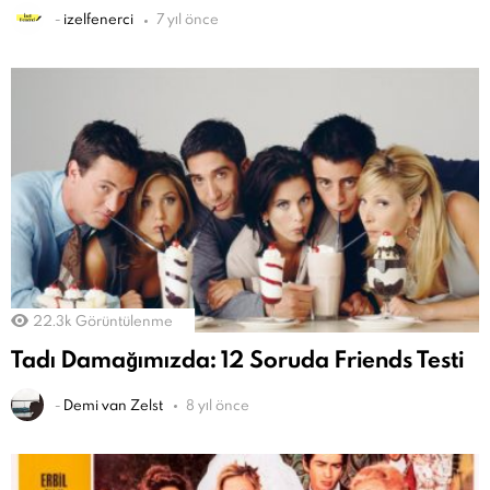
-
izelfenerci
7 yıl önce
22.3k
Görüntülenme
Tadı Damağımızda: 12 Soruda Friends Testi
-
Demi van Zelst
8 yıl önce