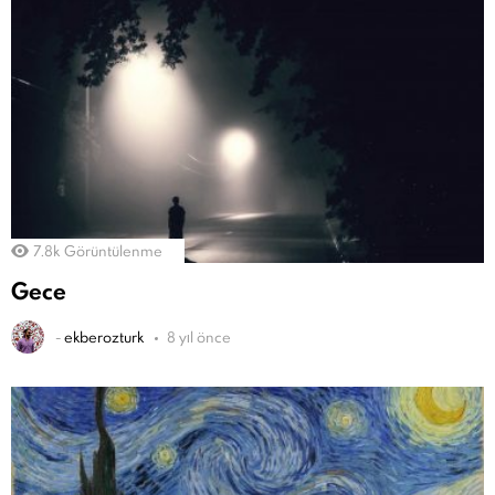
7.8k
Görüntülenme
Gece
-
ekberozturk
8 yıl önce