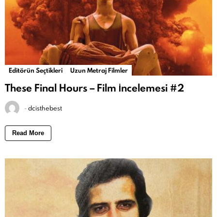
Editörün Seçtikleri
Uzun Metraj Filmler
These Final Hours – Film İncelemesi #2
-
dcisthebest
Read More