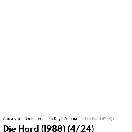
Şu an buradasın:
Anasayfa
Snax Items
En Keyifli Yılbaşı Filmleri
Die Hard (1988) (4/24)
Die Hard (1988) (4/24)