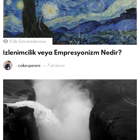
5.5k
Görüntülenme
İzlenimcilik veya Empresyonizm Nedir?
-
cakespeare
7 yıl önce