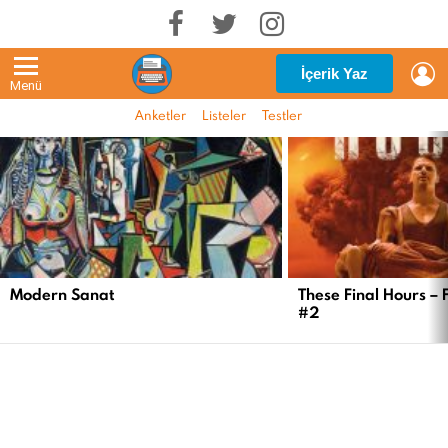
G
İçerik Yaz
Menü
Anketler
Listeler
Testler
EN
YENI
İÇERIKLER
Modern Sanat
These Final Hours – 
#2