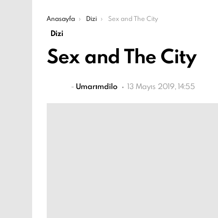
Şu an buradasın:
Anasayfa
Dizi
Sex and The City
Dizi
Sex and The City
-
Umarımdilo
13 Mayıs 2019, 14:55