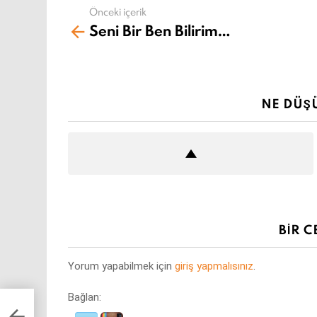
Önceki içerik
Daha
Seni Bir Ben Bilirim…
fazla
gör
NE DÜŞ
BIR C
Yorum yapabilmek için
giriş yapmalısınız
.
Bağlan: