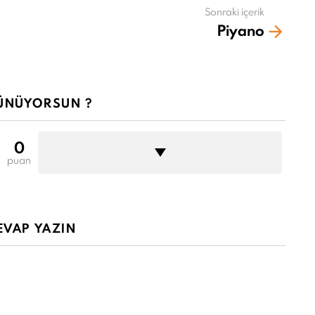
Sonraki içerik
Piyano
ÜNÜYORSUN ?
0
puan
EVAP YAZIN