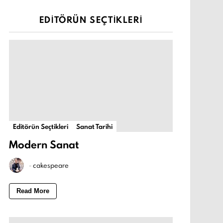
EDITÖRÜN SEÇTIKLERI
Editörün Seçtikleri
Sanat Tarihi
Modern Sanat
-
cakespeare
Read More