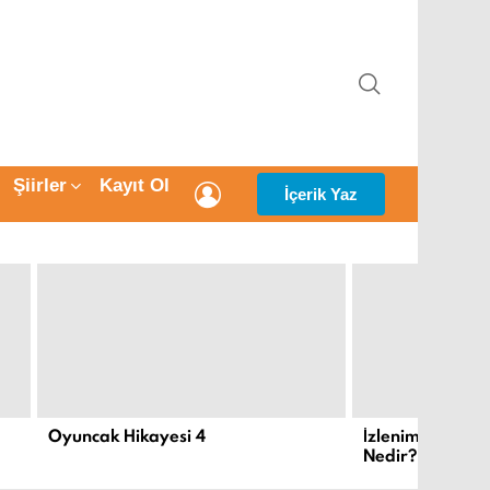
ARAMA
Şiirler
Kayıt Ol
GIRIŞ
İçerik Yaz
Oyuncak Hikayesi 4
İzlenimcilik ve
Nedir?