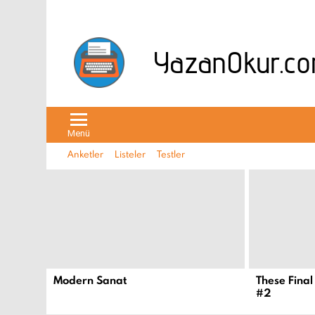
Menü
Anketler
Listeler
Testler
EN
YENI
İÇERIKLER
Modern Sanat
These Final
#2