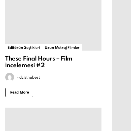
Editörün Seçtikleri
Uzun Metraj Filmler
These Final Hours – Film
İncelemesi #2
-
dcisthebest
Read More