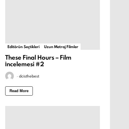
Editörün Seçtikleri
Uzun Metraj Filmler
These Final Hours – Film
İncelemesi #2
-
dcisthebest
Read More