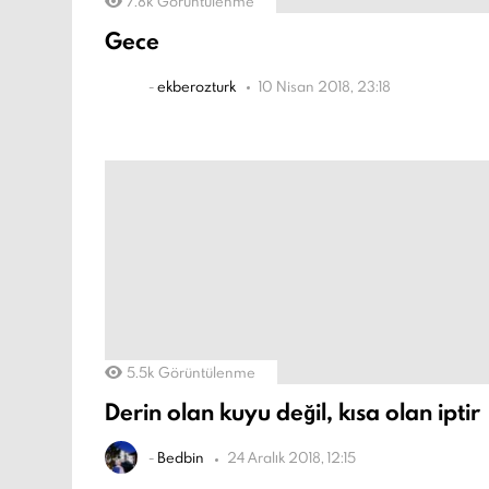
7.8k
Görüntülenme
Gece
-
ekberozturk
10 Nisan 2018, 23:18
5.5k
Görüntülenme
Derin olan kuyu değil, kısa olan iptir
-
Bedbin
24 Aralık 2018, 12:15