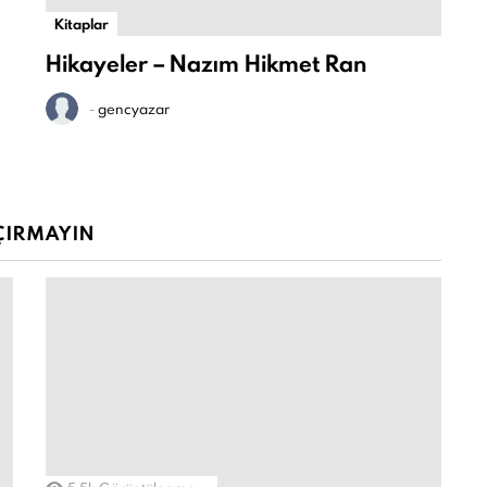
Kitaplar
Hikayeler – Nazım Hikmet Ran
-
gencyazar
ÇIRMAYIN