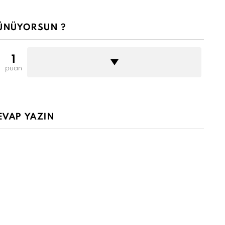
ÜNÜYORSUN ?
1
puan
EVAP YAZIN