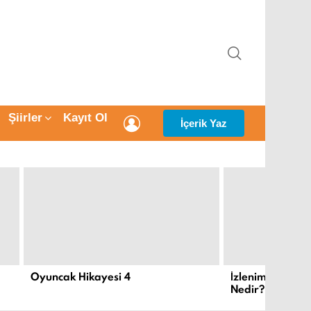
ARAMA
Şiirler
Kayıt Ol
GIRIŞ
İçerik Yaz
Oyuncak Hikayesi 4
İzlenimcilik ve
Nedir?