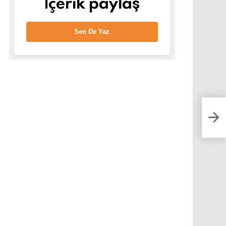
İçerik paylaş
Sen De Yaz