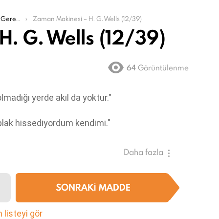
ekenler
Zaman Makinesi – H. G. Wells (12/39)
. G. Wells (12/39)
64
Görüntülenme
madığı yerde akıl da yoktur."
ıplak hissediyordum kendimi."
Daha fazla
SONRAKI MADDE
listeyi gör