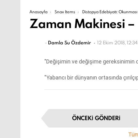
Şu an buradasın:
Anasayfa
Snax Items
Distopya Edebiyatı: Okunması Ger
Zaman Makinesi – H
-
Damla Su Özdemir
12 Ekim 2018, 12:34
"Değişimin ve değişime gereksinimin ol
"Yabancı bir dünyanın ortasında çırılç
I
ÖNCEKI GÖNDERI
t
e
Tüm 