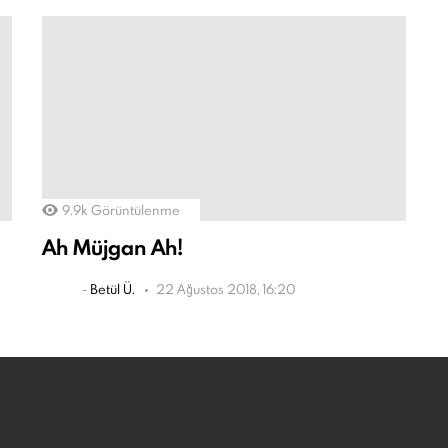
9.9k
Görüntülenme
Ah Müjgan Ah!
-
Betül Ü.
22 Ağustos 2018, 16:20