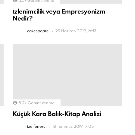
5.5k
Görüntülenme
İzlenimcilik veya Empresyonizm
Nedir?
-
cakespeare
29 Haziran 2019, 16:43
8.2k
Görüntülenme
Küçük Kara Balık-Kitap Analizi
-
izelfenerci
18 Temmuz 2019, 17:05