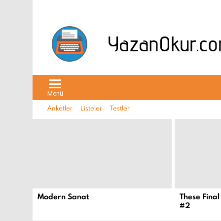
Menü
Anketler
Listeler
Testler
EN
YENI
İÇERIKLER
Modern Sanat
These Final
#2