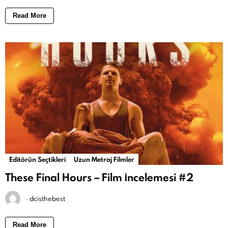
Read More
Editörün Seçtikleri
Uzun Metraj Filmler
These Final Hours – Film İncelemesi #2
-
dcisthebest
Read More