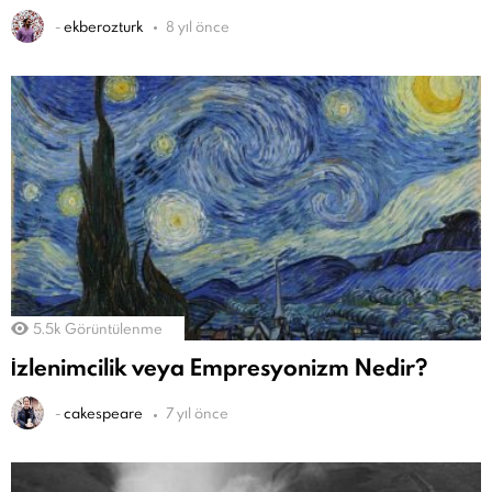
-
ekberozturk
8 yıl önce
5.5k
Görüntülenme
İzlenimcilik veya Empresyonizm Nedir?
-
cakespeare
7 yıl önce