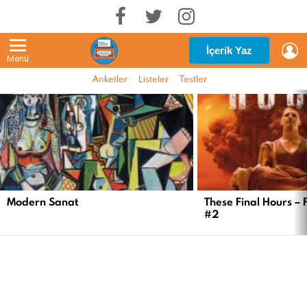
G
İçerik Yaz
Menü
Anketler
Listeler
Testler
EN
YENI
İÇERIKLER
Modern Sanat
These Final Hours – 
#2