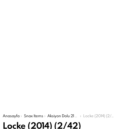
Şu an buradasın:
Anasayfa
Snax Items
Aksiyon Dolu 21 Araba Filmi
Locke (2014) (2/42)
Locke (2014) (2/42)