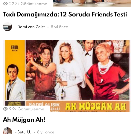
22.3k
Görüntülenme
Tadı Damağımızda: 12 Soruda Friends Testi
-
Demi van Zelst
8 yıl önce
9.9k
Görüntülenme
Ah Müjgan Ah!
-
Betül Ü.
8 yıl önce