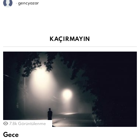
-
gencyazar
KAÇIRMAYIN
7.8k
Görüntülenme
Gece