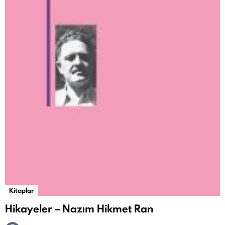
Kitaplar
Hikayeler – Nazım Hikmet Ran