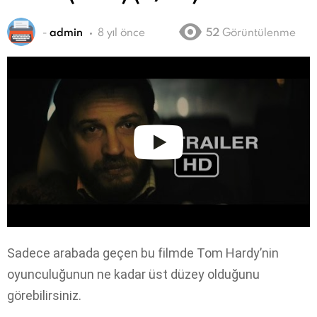
-
admin
8 yıl önce
52
Görüntülenme
Sadece arabada geçen bu filmde Tom Hardy’nin
oyunculuğunun ne kadar üst düzey olduğunu
görebilirsiniz.