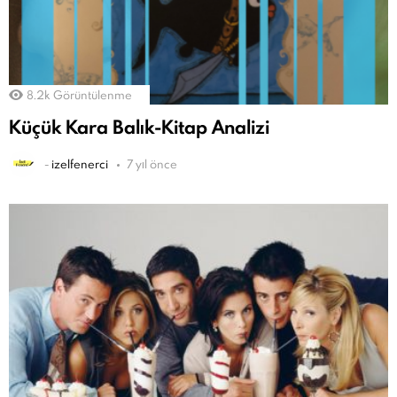
8.2k
Görüntülenme
Küçük Kara Balık-Kitap Analizi
-
izelfenerci
7 yıl önce