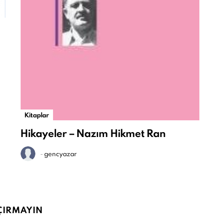
Kitaplar
Hikayeler – Nazım Hikmet Ran
-
gencyazar
ÇIRMAYIN