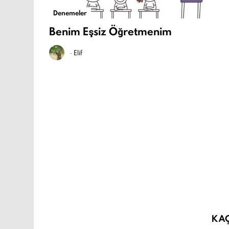
Denemeler
Benim Eşsiz Öğretmenim
-
Elif
KA