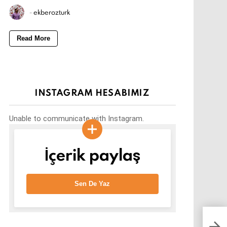
-
ekberozturk
Read More
INSTAGRAM HESABIMIZ
Unable to communicate with Instagram.
İçerik paylaş
Sen De Yaz
Vani