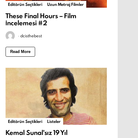
Editörün Seçtikleri
Uzun Metraj Filmler
These Final Hours – Film
İncelemesi #2
-
dcisthebest
Read More
Editörün Seçtikleri
Listeler
Kemal Sunal'sız 19 Yıl