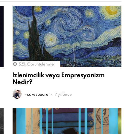
5.5k
Görüntülenme
İzlenimcilik veya Empresyonizm
Nedir?
-
cakespeare
7 yıl önce