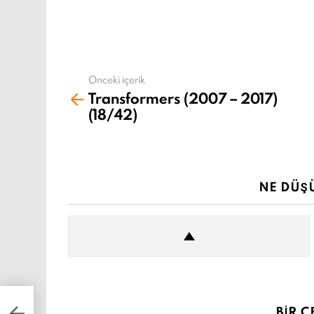
o
n
Önceki içerik
Daha
Transformers (2007 – 2017)
fazla
(18/42)
gör
NE DÜŞ
BIR C