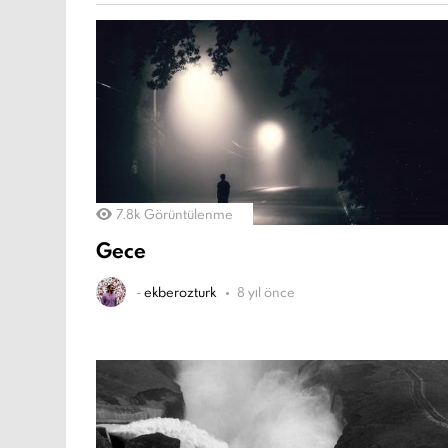
7.8k
Görüntülenme
Gece
-
ekberozturk
8 yıl önce