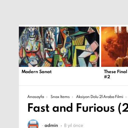
EN
YENI
İÇERIKLER
Modern Sanat
These Final
#2
Şu an buradasın:
Anasayfa
Snax Items
Aksiyon Dolu 21 Araba Filmi
Fast and Furious (
-
admin
8 yıl önce