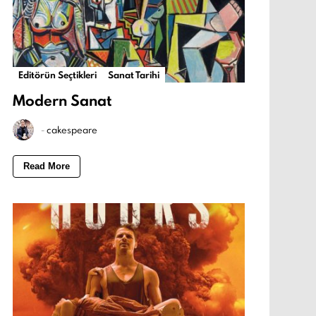
Editörün Seçtikleri
Sanat Tarihi
Modern Sanat
-
cakespeare
Read More