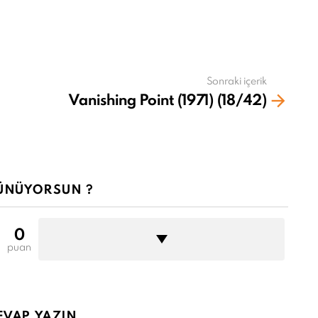
Sonraki içerik
Vanishing Point (1971) (18/42)
ÜNÜYORSUN ?
0
puan
EVAP YAZIN