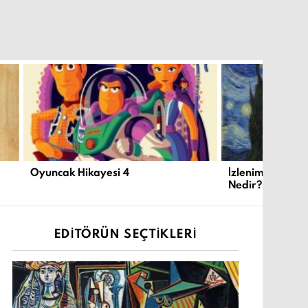
Oyuncak Hikayesi 4
İzlenimcilik ve
Nedir?
EDITÖRÜN SEÇTIKLERI