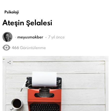
Psikoloji
Ateşin Şelalesi
-
meyusmakber
7 yıl önce
466
Görüntülenme