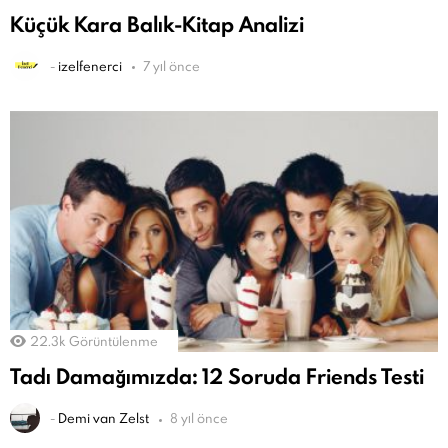
Küçük Kara Balık-Kitap Analizi
-
izelfenerci
7 yıl önce
22.3k
Görüntülenme
Tadı Damağımızda: 12 Soruda Friends Testi
-
Demi van Zelst
8 yıl önce