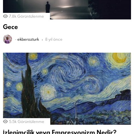
7.8k
Görüntülenme
Gece
-
ekberozturk
8 yıl önce
5.5k
Görüntülenme
İzlenimcilik veya Empresyonizm Nedir?