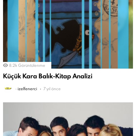
8.2k
Görüntülenme
Küçük Kara Balık-Kitap Analizi
-
izelfenerci
7 yıl önce