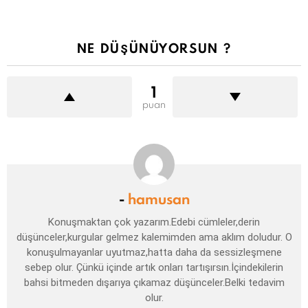
NE DÜŞÜNÜYORSUN ?
1
puan
-
hamusan
Konuşmaktan çok yazarım.Edebi cümleler,derin
düşünceler,kurgular gelmez kalemimden ama aklım doludur. O
konuşulmayanlar uyutmaz,hatta daha da sessizleşmene
sebep olur. Çünkü içinde artık onları tartışırsın.İçindekilerin
bahsi bitmeden dışarıya çıkamaz düşünceler.Belki tedavim
olur.