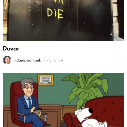
Duvar
-
danismanipek
7 yıl önce