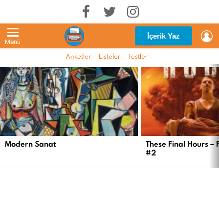
G
İçerik Yaz
Menü
Anketler
Listeler
Testler
EN
YENI
İÇERIKLER
Modern Sanat
These Final Hours – 
#2