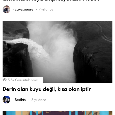
-
cakespeare
7 yıl önce
5.5k
Görüntülenme
Derin olan kuyu değil, kısa olan iptir
-
Bedbin
8 yıl önce