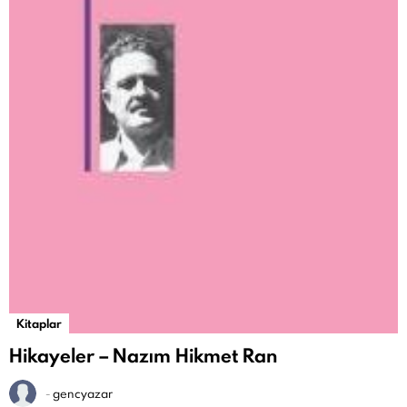
Kitaplar
Hikayeler – Nazım Hikmet Ran
-
gencyazar