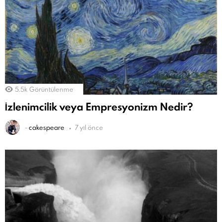
5.5k
Görüntülenme
İzlenimcilik veya Empresyonizm Nedir?
-
cakespeare
7 yıl önce