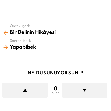
Önceki içerik
Daha
Bir Delinin Hikâyesi
fazla
gör
Sonraki içerik
Yapabilsek
NE DÜŞÜNÜYORSUN ?
0
puan