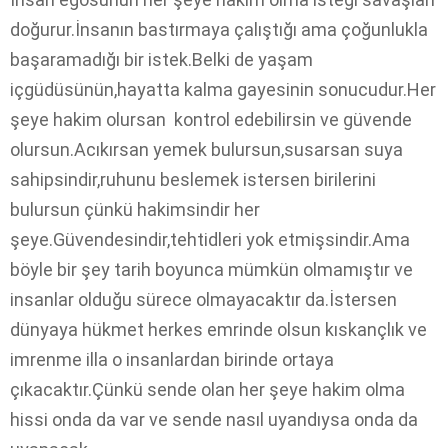
doğurur.İnsanın bastırmaya çalıştığı ama çoğunlukla
başaramadığı bir istek.Belki de yaşam
içgüdüsünün,hayatta kalma gayesinin sonucudur.Her
şeye hakim olursan kontrol edebilirsin ve güvende
olursun.Acıkırsan yemek bulursun,susarsan suya
sahipsindir,ruhunu beslemek istersen birilerini
bulursun çünkü hakimsindir her
şeye.Güvendesindir,tehtidleri yok etmişsindir.Ama
böyle bir şey tarih boyunca mümkün olmamıştır ve
insanlar olduğu sürece olmayacaktır da.İstersen
dünyaya hükmet herkes emrinde olsun kıskançlık ve
imrenme illa o insanlardan birinde ortaya
çıkacaktır.Çünkü sende olan her şeye hakim olma
hissi onda da var ve sende nasıl uyandıysa onda da