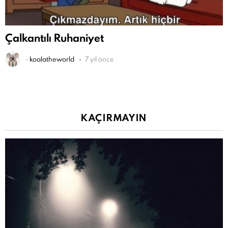
Çalkantılı Ruhaniyet
-
koalatheworld
7 yıl önce
KAÇIRMAYIN