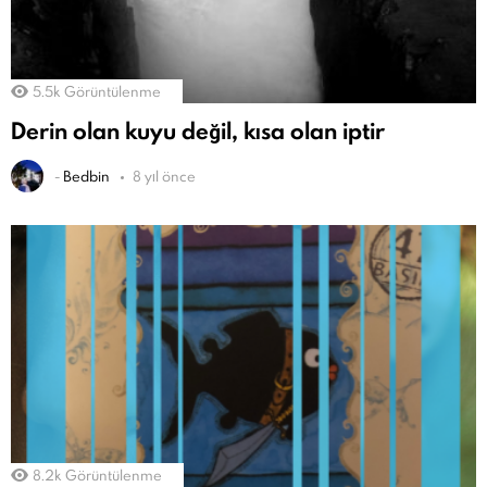
5.5k
Görüntülenme
Derin olan kuyu değil, kısa olan iptir
-
Bedbin
8 yıl önce
8.2k
Görüntülenme