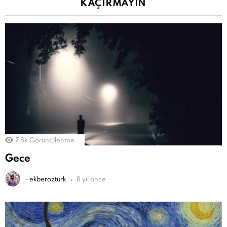
KAÇIRMAYIN
7.8k
Görüntülenme
Gece
-
ekberozturk
8 yıl önce