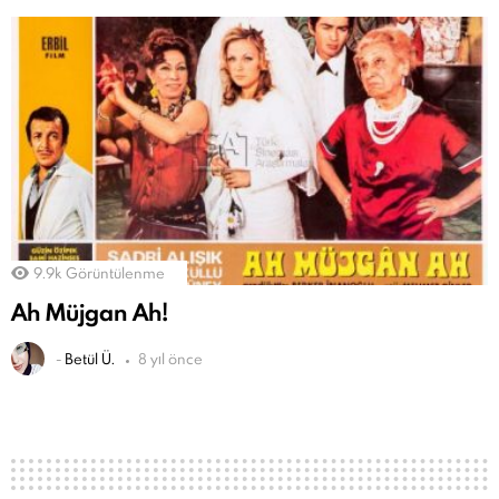
9.9k
Görüntülenme
Ah Müjgan Ah!
-
Betül Ü.
8 yıl önce