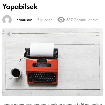
Yapabilsek
-
hamusan
7 yıl önce
537
Görüntülenme
İnsan egosunun her şeye hakim olma isteği savaşları