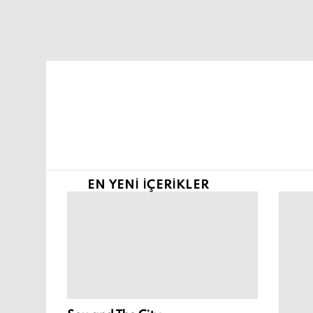
Şu an buradasın:
EN YENI İÇERIKLER