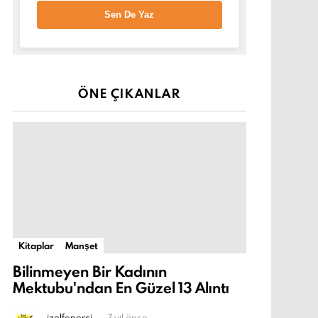
Sen De Yaz
ÖNE ÇIKANLAR
Kitaplar
Manşet
Bilinmeyen Bir Kadının
Mektubu'ndan En Güzel 13 Alıntı
-
izelfenerci
7 yıl önce