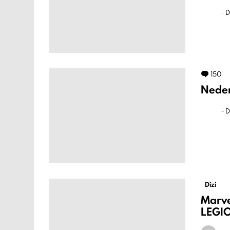
-
D
150
Y
Neden
-
D
Dizi
Marve
LEGI