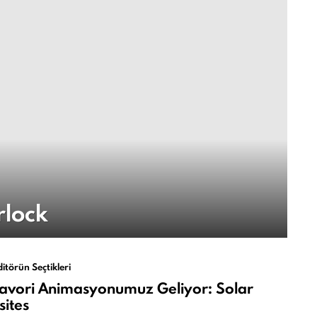
rlock
ditörün Seçtikleri
Favori Animasyonumuz Geliyor: Solar
ites