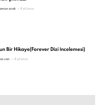
amze ocak
8 yıl önce
un Bir Hikaye(Forever Dizi İncelemesi)
las can
8 yıl önce