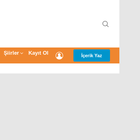
ARAMA
Şiirler
Kayıt Ol
GIRIŞ
İçerik Yaz