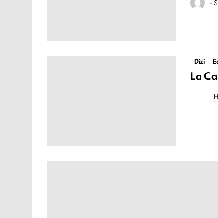
-
S
Dizi
E
La Ca
-
H