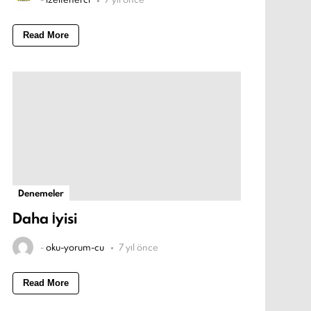
Read More
Denemeler
Daha İyisi
-
oku-yorum-cu
7 yıl önce
Read More