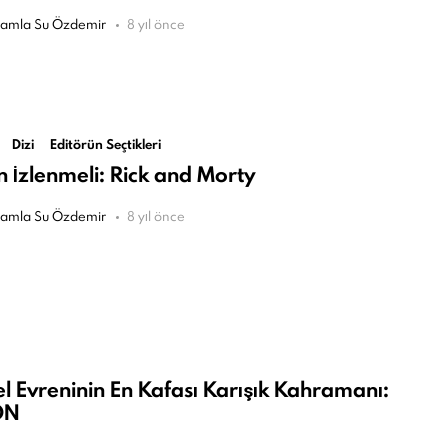
amla Su Özdemir
8 yıl önce
orum
Dizi
Editörün Seçtikleri
 İzlenmeli: Rick and Morty
amla Su Özdemir
8 yıl önce
l Evreninin En Kafası Karışık Kahramanı:
ON