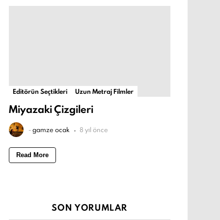
Editörün Seçtikleri
Uzun Metraj Filmler
Miyazaki Çizgileri
-
gamze ocak
8 yıl önce
Read More
SON YORUMLAR