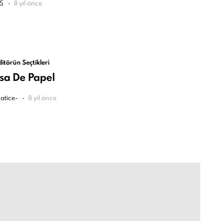
S
8 yıl önce
ditörün Seçtikleri
sa De Papel
atice-
8 yıl önce