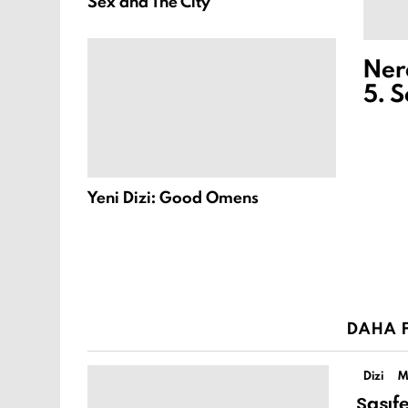
Sex and The City
Ner
5. 
Yeni Dizi: Good Omens
DAHA F
Dizi
M
Şaşıf