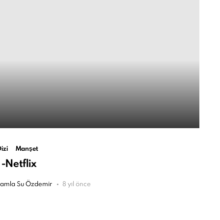
um
izi
Manşet
-Netflix
amla Su Özdemir
8 yıl önce