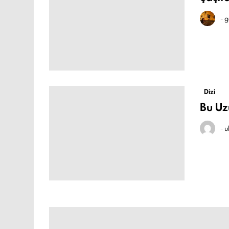
-
g
Dizi
Bu Uz
-
u