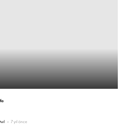
fa
wl
7 yıl önce