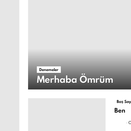
Denemeler
Merhaba Ömrüm
Boş Say
Ben
-
O