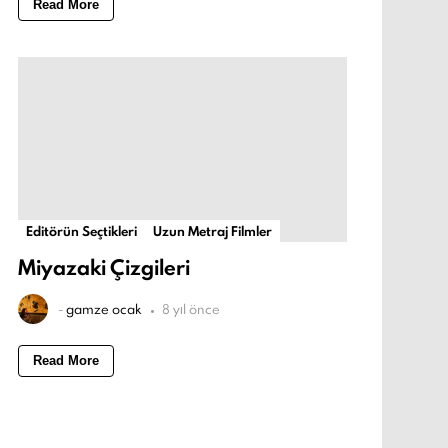
Read More
Editörün Seçtikleri
Uzun Metraj Filmler
Miyazaki Çizgileri
-
gamze ocak
8 yıl önce
Read More