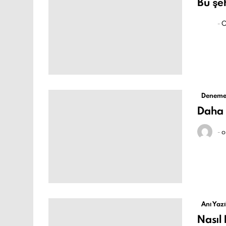
Bu şe
-
O
Deneme
Daha İ
-
o
Anı Yazı
Nasıl 