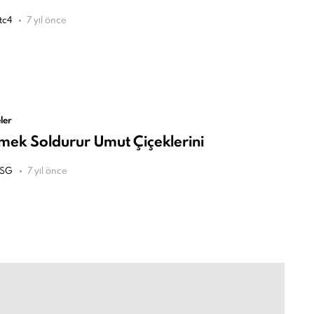
tc4
7 yıl önce
ler
mek Soldurur Umut Çiçeklerini
SG
7 yıl önce