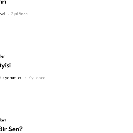
hri
wl
7 yıl önce
ler
yisi
ku-yorum-cu
7 yıl önce
ları
Bir Sen?