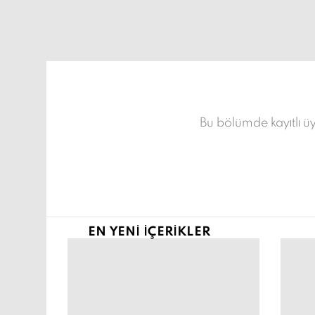
Şu an buradasın:
Bu bölümde kayıtlı üy
EN YENI İÇERIKLER