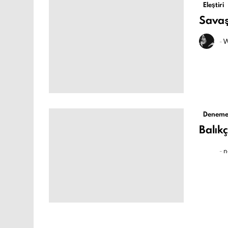
Eleştiri
Savaş 
-
W
Deneme
Balıkç
-
n