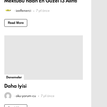
Mektubu'ndan En Güzel 13 Alıntı
-
izelfenerci
7 yıl önce
Read More
Denemeler
Daha İyisi
-
oku-yorum-cu
7 yıl önce