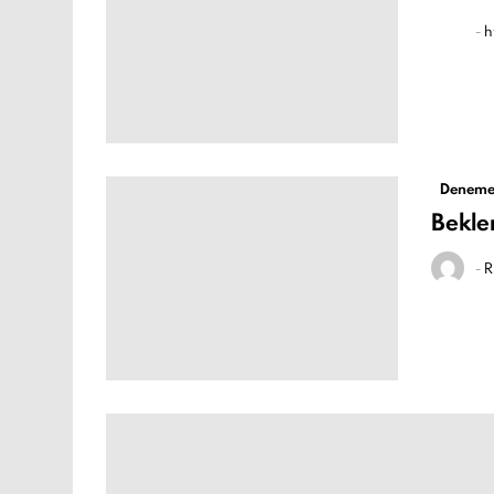
-
h
Deneme
Bekle
-
R