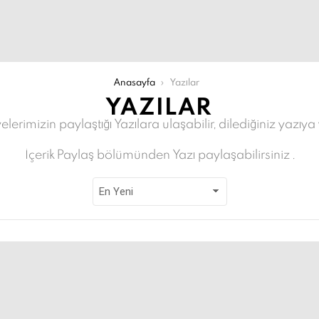
Anasayfa
Yazılar
YAZILAR
elerimizin paylaştığı Yazılara ulaşabilir, dilediğiniz yazıya
İçerik Paylaş bölümünden Yazı paylaşabilirsiniz .