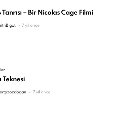
Tanrısı – Bir Nicolas Cage Filmi
ithBigot
7 yıl önce
ler
ı Teknesi
ergizozdogan
7 yıl önce