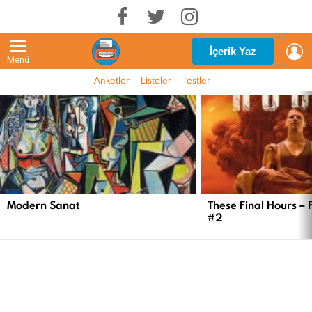
G
İçerik Yaz
Menü
Anketler
Listeler
Testler
EN
YENI
İÇERIKLER
Modern Sanat
These Final Hours – 
#2