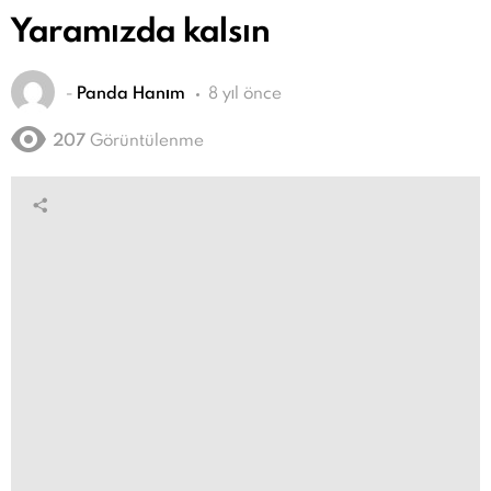
Yaramızda kalsın
-
Panda Hanım
8 yıl önce
207
Görüntülenme