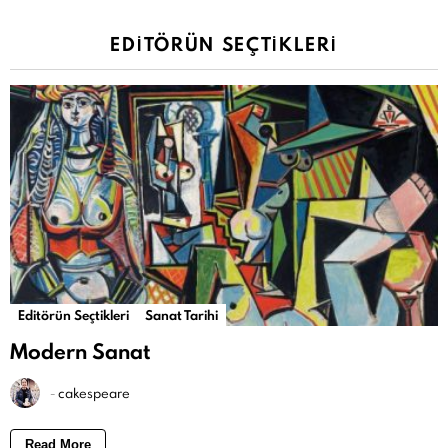
EDITÖRÜN SEÇTIKLERI
Editörün Seçtikleri
Sanat Tarihi
Modern Sanat
-
cakespeare
Read More