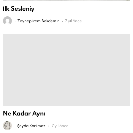
İlk Sesleniş
-
Zeynep İrem Bekdemir
7 yıl önce
Ne Kadar Aynı
-
Şeyda Korkmaz
7 yıl önce