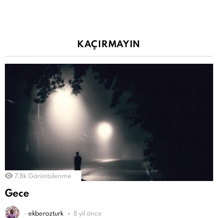
KAÇIRMAYIN
7.8k
Görüntülenme
Gece
-
ekberozturk
8 yıl önce