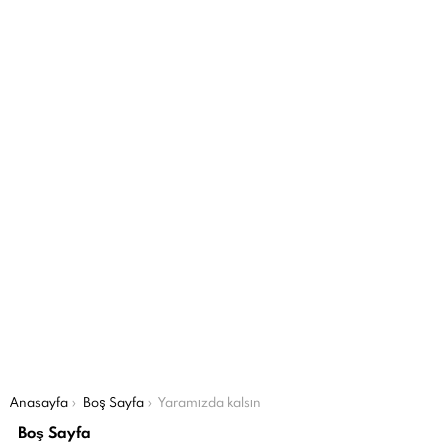
Şu an buradasın:
Anasayfa
Boş Sayfa
Yaramızda kalsın
Boş Sayfa