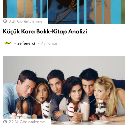
8.2k
Görüntülenme
Küçük Kara Balık-Kitap Analizi
-
izelfenerci
7 yıl önce
22.3k
Görüntülenme