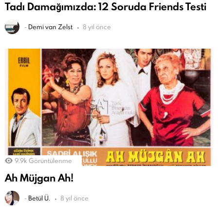
Tadı Damağımızda: 12 Soruda Friends Testi
-
Demi van Zelst
8 yıl önce
9.9k
Görüntülenme
Ah Müjgan Ah!
-
Betül Ü.
8 yıl önce