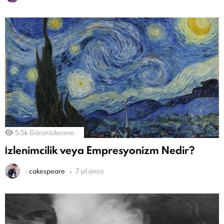
5.5k
Görüntülenme
İzlenimcilik veya Empresyonizm Nedir?
-
cakespeare
7 yıl önce