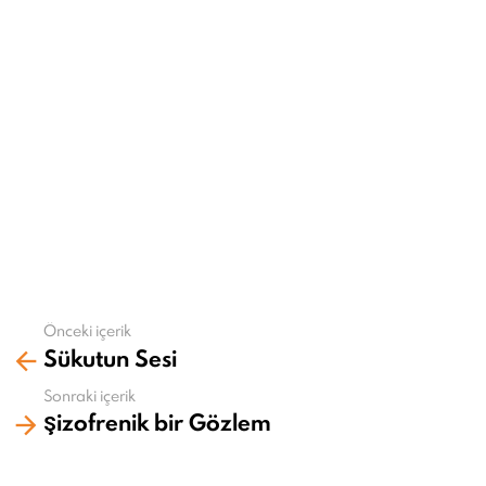
Önceki içerik
Daha
Sükutun Sesi
fazla
gör
Sonraki içerik
Şizofrenik bir Gözlem