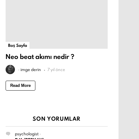
Boş Sayfa
Neo beat akımı nedir ?
-
imge derin
7 yıl önce
Read More
SON YORUMLAR
psychologist
-