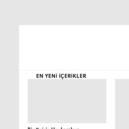
Şu an buradasın:
EN YENI İÇERIKLER