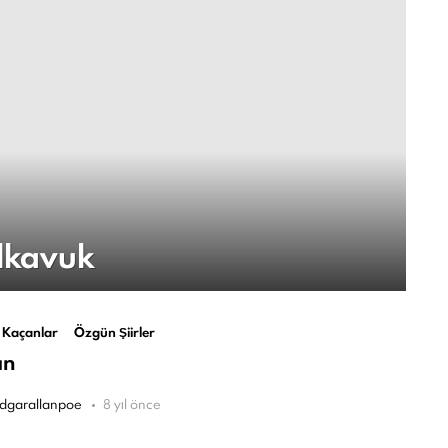
lkavuk
 Kaçanlar
Özgün Şiirler
an
dgarallanpoe
8 yıl önce