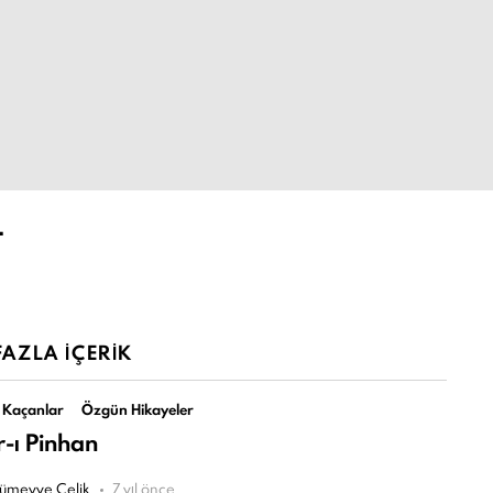
L
AZLA İÇERIK
 Kaçanlar
Özgün Hikayeler
-ı Pinhan
ümeyye Çelik
7 yıl önce