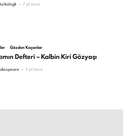
turkologk
7 yıl önce
ler
Gözden Kaçanlar
ımın Defteri – Kalbin Kiri Gözyaşı
akespeare
7 yıl önce