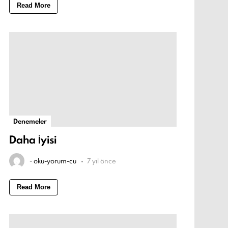
Read More
Denemeler
Daha İyisi
-
oku-yorum-cu
7 yıl önce
Read More