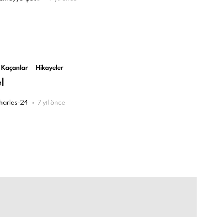
 Kaçanlar
Hikayeler
l
harles-24
7 yıl önce