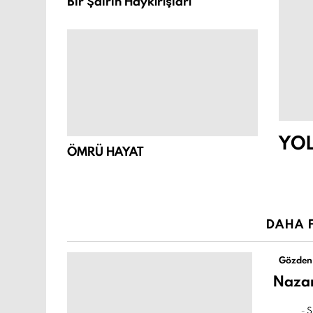
Bir Şairin Haykırışları
YO
ÖMRÜ HAYAT
DAHA F
Gözden
Nazar
-
S