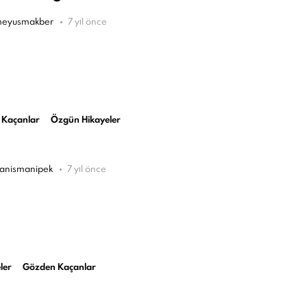
eyusmakber
7 yıl önce
 Kaçanlar
Özgün Hikayeler
anismanipek
7 yıl önce
ler
Gözden Kaçanlar