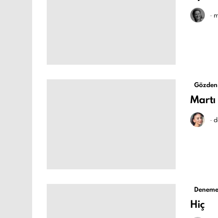
-
m
Gözden
Martı
-
d
Deneme
Hiç