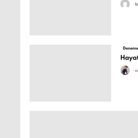
-
b
Deneme
Hayat
-
c