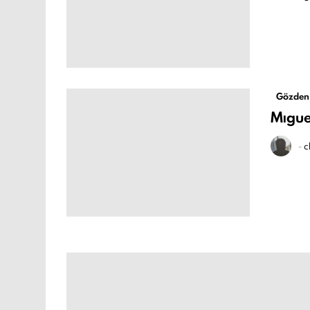
Gözden
Mıgue
-
c