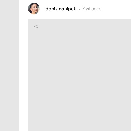
-
danismanipek
7 yıl önce