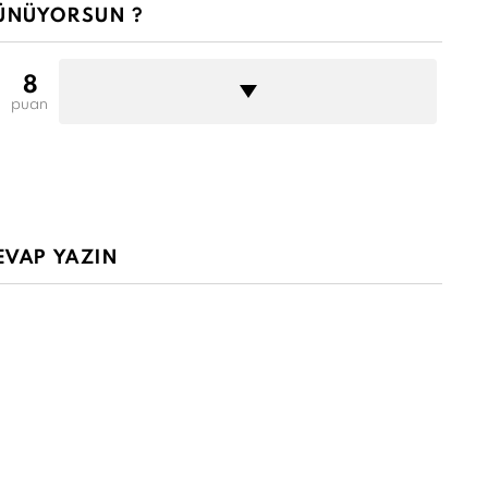
ÜNÜYORSUN ?
8
puan
EVAP YAZIN