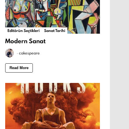
Editörün Seçtikleri
Sanat Tarihi
Modern Sanat
-
cakespeare
Read More