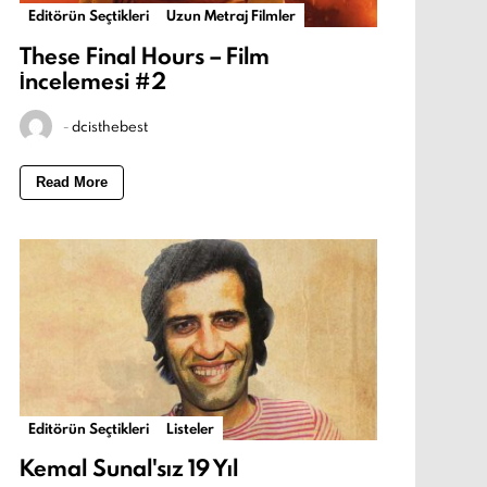
Editörün Seçtikleri
Uzun Metraj Filmler
These Final Hours – Film
İncelemesi #2
-
dcisthebest
Read More
Editörün Seçtikleri
Listeler
Kemal Sunal'sız 19 Yıl