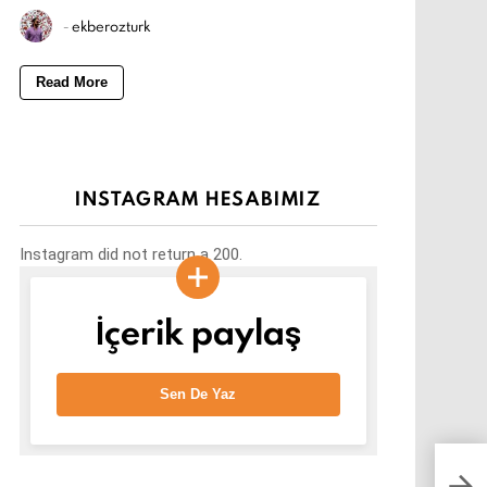
-
ekberozturk
Read More
INSTAGRAM HESABIMIZ
Instagram did not return a 200.
İçerik paylaş
Sen De Yaz
Sını