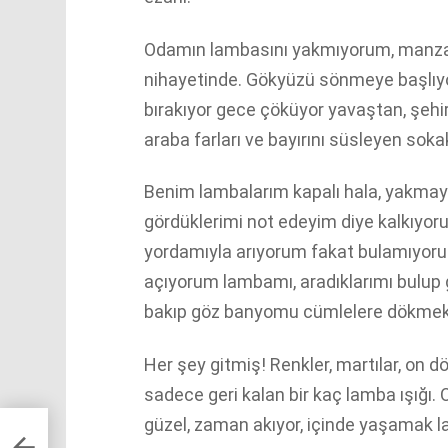
Odamın lambasını yakmıyorum, manzara
nihayetinde. Gökyüzü sönmeye başlıyor, 
bırakıyor gece çöküyor yavaştan, şehir
araba farları ve bayırını süsleyen sok
Benim lambalarım kapalı hala, yakmay
gördüklerimi not edeyim diye kalkıyor
yordamıyla arıyorum fakat bulamıyorum
açıyorum lambamı, aradıklarımı bulup 
bakıp göz banyomu cümlelere dökmek i
Her şey gitmiş! Renkler, martılar, on d
sadece geri kalan bir kaç lamba ışığı
güzel, zaman akıyor, içinde yaşamak l