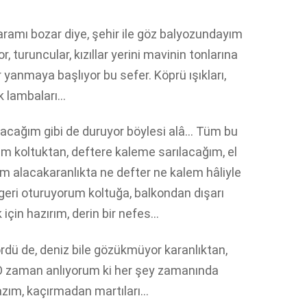
mı bozar diye, şehir ile göz balyozundayım
turuncular, kızıllar yerini mavinin tonlarına
 yanmaya başlıyor bu sefer. Köprü ışıkları,
ak lambaları…
acağım gibi de duruyor böylesi alâ… Tüm bu
um koltuktan, deftere kaleme sarılacağım, el
 alacakaranlıkta ne defter ne kalem hâliyle
geri oturuyorum koltuğa, balkondan dışarı
çin hazırım, derin bir nefes…
ördü de, deniz bile gözükmüyor karanlıktan,
. O zaman anlıyorum ki her şey zamanında
azım, kaçırmadan martıları…