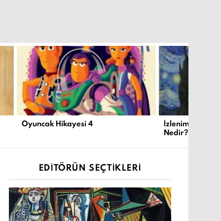
Oyuncak Hikayesi 4
İzlenimcilik ve
Nedir?
EDITÖRÜN SEÇTIKLERI