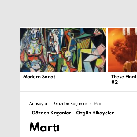
EN
YENI
İÇERIKLER
Modern Sanat
These Final
#2
Şu an buradasın:
Anasayfa
Gözden Kaçanlar
Martı
Gözden Kaçanlar
Özgün Hikayeler
Martı