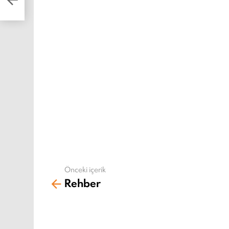
Önceki içerik
Daha
Rehber
fazla
gör