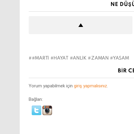
NE DÜŞ
#MARTI #HAYAT #ANLIK #ZAMAN #YASAM
BIR C
Yorum yapabilmek için
giriş yapmalısınız
.
Bağlan: