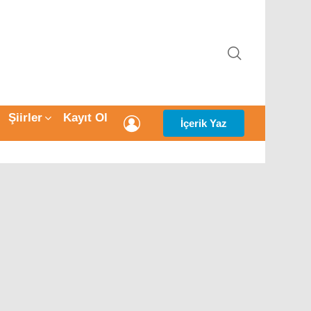
ARAMA
Şiirler
Kayıt Ol
GIRIŞ
İçerik Yaz