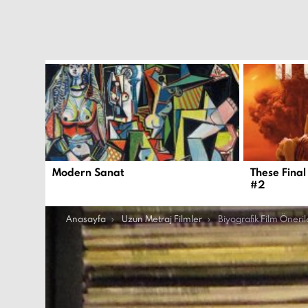
EN
YENI
İÇERIKLER
Modern Sanat
These Final
#2
Şu an buradasın:
Anasayfa
Uzun Metraj Filmler
Biyografik Film Önerile