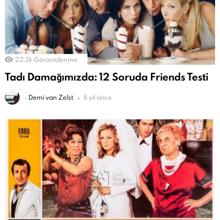
22.3k
Görüntülenme
Tadı Damağımızda: 12 Soruda Friends Testi
-
Demi van Zelst
8 yıl önce