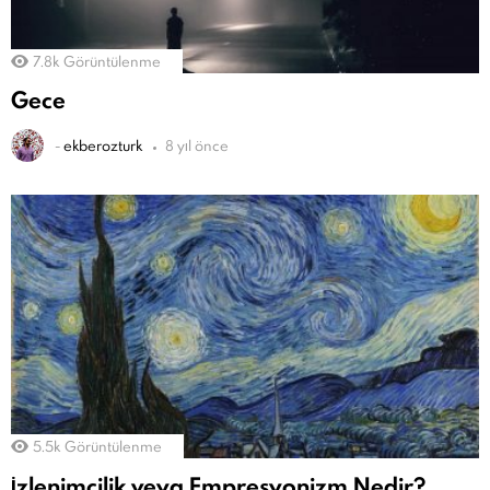
7.8k
Görüntülenme
Gece
-
ekberozturk
8 yıl önce
5.5k
Görüntülenme
İzlenimcilik veya Empresyonizm Nedir?