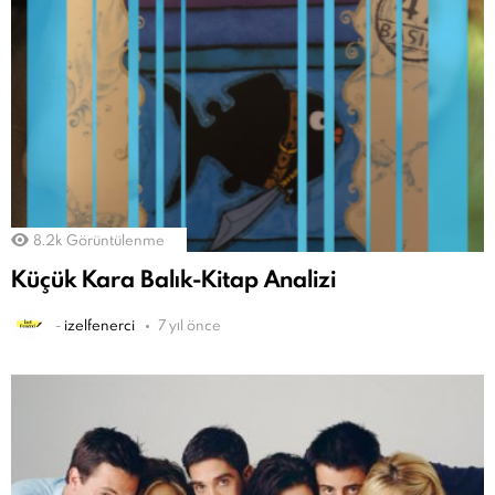
8.2k
Görüntülenme
Küçük Kara Balık-Kitap Analizi
-
izelfenerci
7 yıl önce