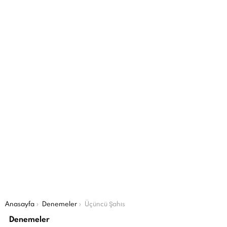
Şu an buradasın:
Anasayfa
Denemeler
Üçüncü Şahıs
Denemeler