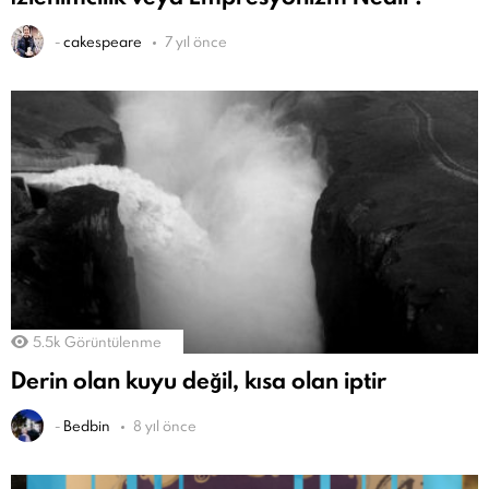
-
cakespeare
7 yıl önce
5.5k
Görüntülenme
Derin olan kuyu değil, kısa olan iptir
-
Bedbin
8 yıl önce