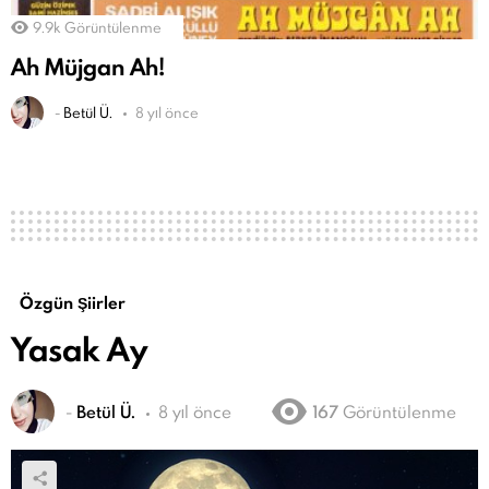
9.9k
Görüntülenme
Ah Müjgan Ah!
-
Betül Ü.
8 yıl önce
Özgün Şiirler
Yasak Ay
-
Betül Ü.
8 yıl önce
167
Görüntülenme