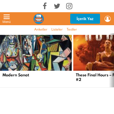
G
İçerik Yaz
Menü
Anketler
Listeler
Testler
EN
YENI
İÇERIKLER
Modern Sanat
These Final Hours – 
#2