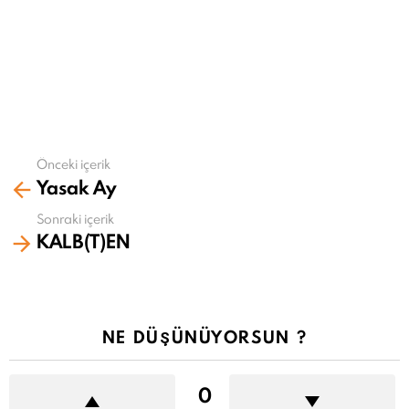
Önceki içerik
Daha
Yasak Ay
fazla
gör
Sonraki içerik
KALB(T)EN
NE DÜŞÜNÜYORSUN ?
0