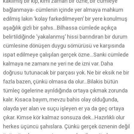
kakılmış bir kip, kimi zaman bir özne, bir cümleye
bağlanmaya- cümlenin içinde yer almaya mahkum
edilmiş lakin ‘kolay farkedilmeyen’ bir yere konulmuş
aşağılık gizli bir şahıs…Bilhassa cümlede açıkça
belirtildiğinde ‘yakalanmış’ hissi barındıran bir durum
cümlesine dönüşen duygu sömürüsü ve karşısında
ispat edilmeye çalışılan gerçek özne…Sanki cümlede
kalmaya ne zamanı ne yeri ne de izni var. Daha
doğrusu tutunacak bir parçası yok. Ne bir eksik ne bir
fazla bazen, çünkü olmasa da olur…Bilakis bütün
tümleç ögelerine ayrıldığında ortaya çıkmak zorunda
kalır. Kısaca bayım, mevzu bahis olay olduğunda,
olayda yer alan ve suçu işleyen er ya da geç ortaya
çıkar. Kimse kör kalmaz sonsuza dek…Hazırlıklı olur
herkes üçüncü şahıslara. Çünkü gerçek öznenin değil