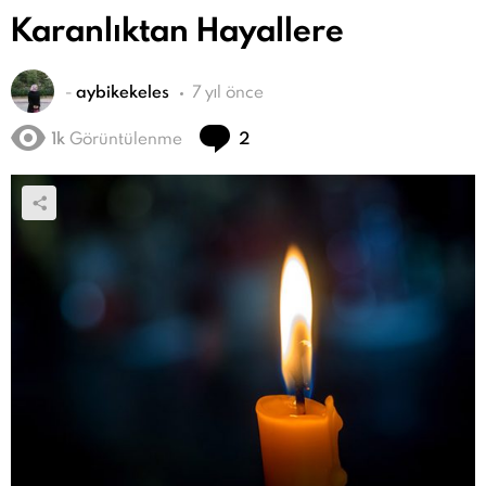
Karanlıktan Hayallere
-
aybikekeles
7 yıl önce
Yorum
1k
Görüntülenme
2