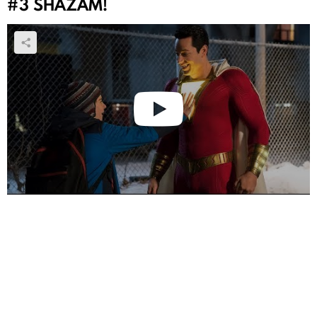
#3
SHAZAM!
14 yaşındaki Billy Batson kimsesiz bir çocuktur. Bir
gün metroya bindiğinde karşısına çıkan kara büyücü,
Billy'e adını söylediğinde yetişkin bir süper kahramana
dönüşme gücü verir. Shazam (Zachary Levi) olarak
güçlerini keşfetmeye çalışan Billy, bir yandan da