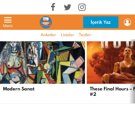
G
İçerik Yaz
Menü
Anketler
Listeler
Testler
EN
YENI
İÇERIKLER
Modern Sanat
These Final Hours – 
#2