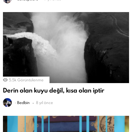
5.5k
Görüntülenme
Derin olan kuyu değil, kısa olan iptir
-
Bedbin
8 yıl önce