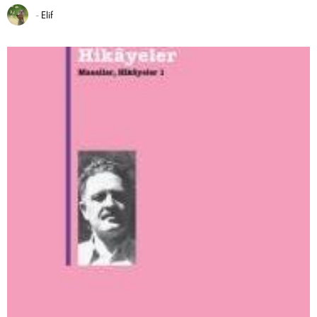
-
Elif