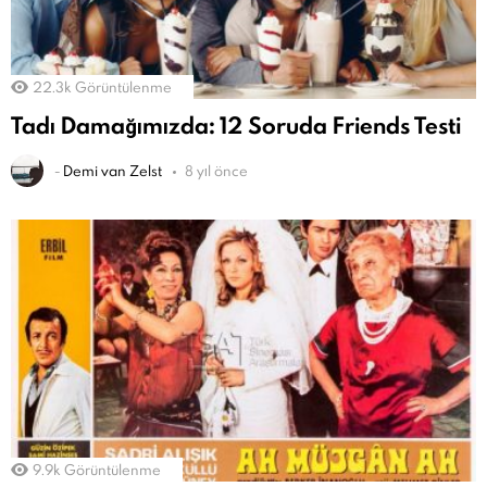
22.3k
Görüntülenme
Tadı Damağımızda: 12 Soruda Friends Testi
-
Demi van Zelst
8 yıl önce
9.9k
Görüntülenme