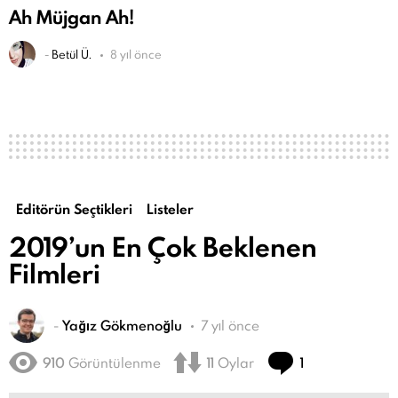
Ah Müjgan Ah!
-
Betül Ü.
8 yıl önce
Editörün Seçtikleri
Listeler
2019’un En Çok Beklenen
Filmleri
-
Yağız Gökmenoğlu
7 yıl önce
Yorum
910
Görüntülenme
11
Oylar
1