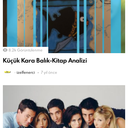
8.2k
Görüntülenme
Küçük Kara Balık-Kitap Analizi
-
izelfenerci
7 yıl önce