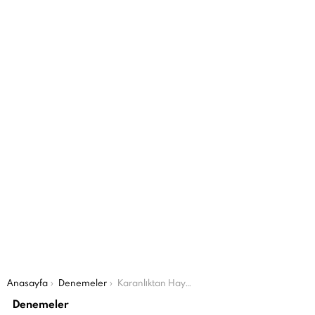
Şu an buradasın:
Anasayfa
Denemeler
Karanlıktan Hayallere
Denemeler