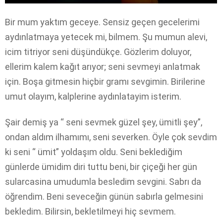
Bir mum yaktım geceye. Sensiz geçen gecelerimi
aydınlatmaya yetecek mi, bilmem. Şu mumun alevi,
icim titriyor seni düşündükçe. Gözlerim doluyor,
ellerim kalem kağıt arıyor; seni sevmeyi anlatmak
için. Boşa gitmesin hiçbir gramı sevgimin. Birilerine
umut olayım, kalplerine aydınlatayim isterim.
Şair demiş ya “ seni sevmek güzel şey, ümitli şey”,
ondan aldım ilhamımı, seni severken. Öyle çok sevdim
ki seni “ ümit” yoldaşım oldu. Seni beklediğim
günlerde ümidim diri tuttu beni, bir çiçeği her gün
sularcasina umudumla besledim sevgini. Sabrı da
öğrendim. Beni seveceğin günün sabırla gelmesini
bekledim. Bilirsin, bekletilmeyi hiç sevmem.