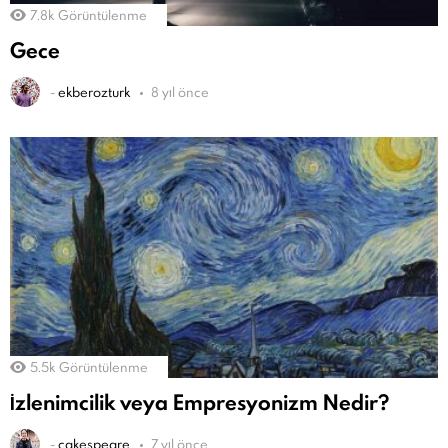
7.8k
Görüntülenme
Gece
-
ekberozturk
8 yıl önce
5.5k
Görüntülenme
İzlenimcilik veya Empresyonizm Nedir?
-
cakespeare
7 yıl önce