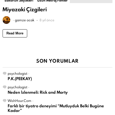
Editörün Seçtikleri
Uzun Metraj Filmler
Miyazaki Çizgileri
-
gamze ocak
8 yıl önce
Read More
SON YORUMLAR
psychologist
-
P.K.(PEEKAY)
psychologist
-
Neden İzlenmeli: Rick and Morty
WishHour.Com
-
Farklı bir tiyatro deneyimi “Mutluyduk Belki Bugüne
Kadar”