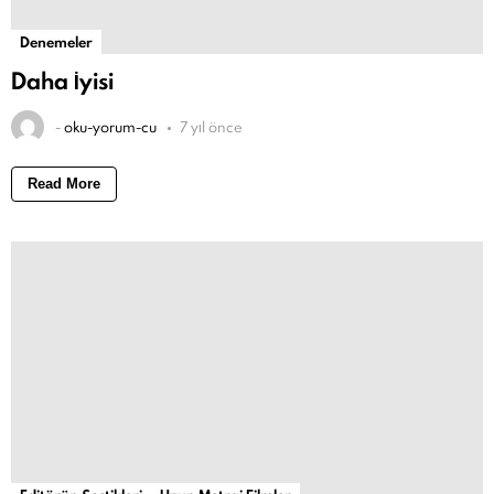
Denemeler
Daha İyisi
-
oku-yorum-cu
7 yıl önce
Read More