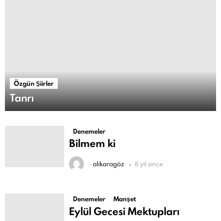
Özgün Şiirler
Tanrı
Denemeler
Bilmem ki
-
alikaragöz
8 yıl önce
Denemeler
Manşet
Eylül Gecesi Mektupları