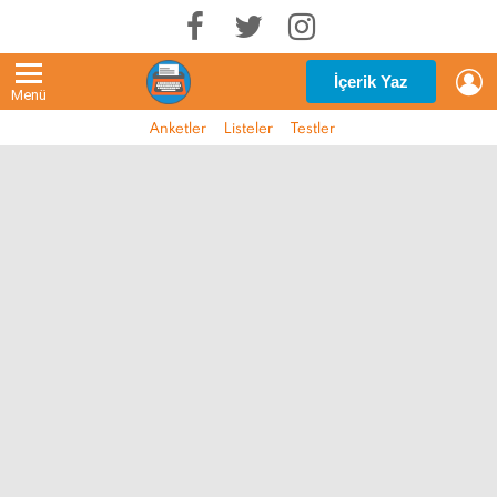
G
İçerik Yaz
Menü
Anketler
Listeler
Testler