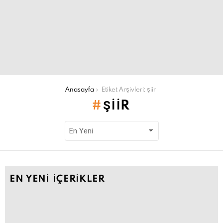
Şu an buradasın:
Anasayfa
Etiket Arşivleri: şiir
ŞIIR
EN YENI İÇERIKLER