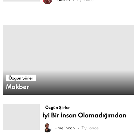
Özgün Şiirler
Makber
Özgün Şiirler
İyi Bir İnsan Olamadığımdan
-
melihcan
7 yıl önce