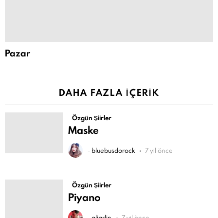
Pazar
DAHA FAZLA İÇERIK
Özgün Şiirler
Maske
-
bluebusdorock
7 yıl önce
Özgün Şiirler
Piyano
-
aliarlin
7 yıl önce