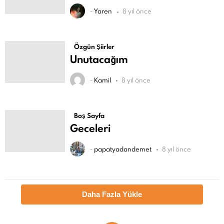
-
Yaren
8 yıl önce
Özgün Şiirler
Unutacağım
-
Kamil
8 yıl önce
Boş Sayfa
Geceleri
-
papatyadandemet
8 yıl önce
Daha Fazla Yükle