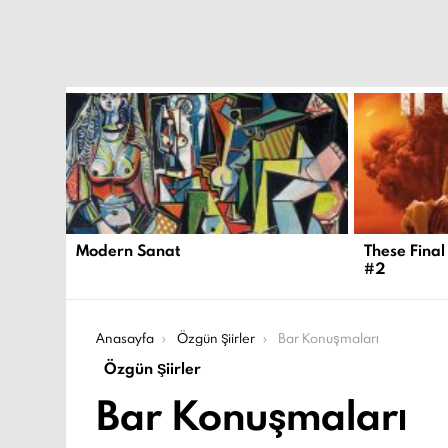
EN
YENI
İÇERIKLER
Modern Sanat
These Final
#2
Şu an buradasın:
Anasayfa
Özgün Şiirler
Bar Konuşmaları
Özgün Şiirler
Bar Konuşmaları