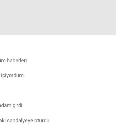
lüm haberleri
 içiyordum.
 adam girdi
ki sandalyeye oturdu