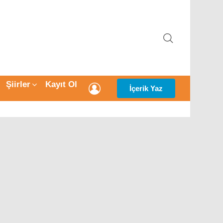
ARAMA
Şiirler
Kayıt Ol
GIRIŞ
İçerik Yaz