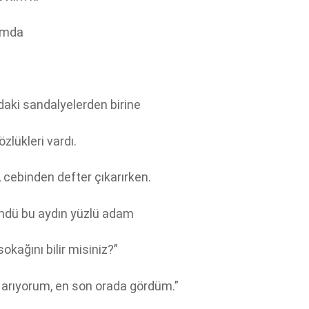
ımda
daki sandalyelerden birine
lükleri vardı.
 cebinden defter çıkarırken.
ndü bu aydın yüzlü adam
sokağını bilir misiniz?”
ı arıyorum, en son orada gördüm.”