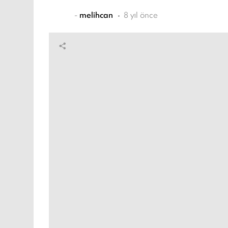
-
melihcan
8 yıl önce