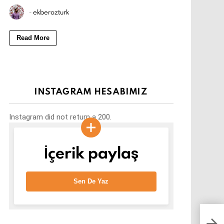
-
ekberozturk
Read More
INSTAGRAM HESABIMIZ
Instagram did not return a 200.
İçerik paylaş
Sen De Yaz
Sesl