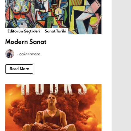
Editörün Seçtikleri
Sanat Tarihi
Modern Sanat
-
cakespeare
Read More