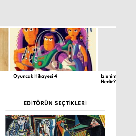
Oyuncak Hikayesi 4
İzlenimcilik ve
Nedir?
EDITÖRÜN SEÇTIKLERI