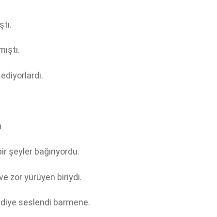
tı.
mıştı.
diyorlardı.
ı
r şeyler bağırıyordu.
e zor yürüyen biriydi.
i diye seslendi barmene.