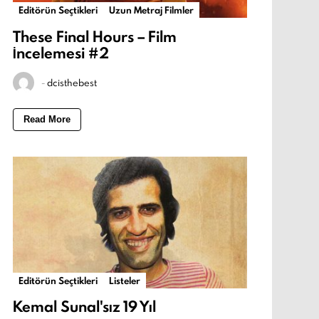
Editörün Seçtikleri
Uzun Metraj Filmler
These Final Hours – Film
İncelemesi #2
-
dcisthebest
Read More
Editörün Seçtikleri
Listeler
Kemal Sunal'sız 19 Yıl