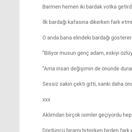
Barmen hemen iki bardak votka getirdi
İlk bardağı kafasına dikerken fark etm
O anda bana elindeki bardağı göstererek
”Biliyor musun genç adam, eskiyi özlü
”Ama insan değişimin de önünde duramıy
Sessiz sakin çekti gitti, sanki daha ö
xxx
Aklımdan birçok isimler geçiyordu hep
Dördüncü biramı bitirirken birden fark 