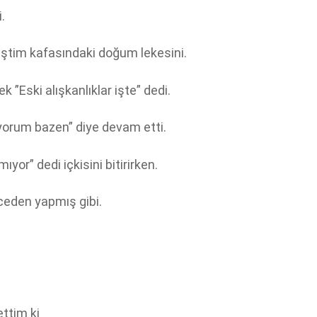
.
iştim kafasındaki doğum lekesini.
 ”Eski alışkanlıklar işte” dedi.
yorum bazen” diye devam etti.
or” dedi içkisini bitirirken.
nceden yapmış gibi.
ettim ki