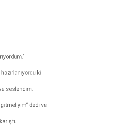
rıyordum.”
a hazırlanıyordu ki
iye seslendim.
 gitmeliyim” dedi ve
arıştı.