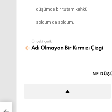
düşümde bir tutam kahkül
soldum da soldum.
Önceki içerik
Daha
Adı Olmayan Bir Kırmızı Çizgi
fazla
gör
NE DÜŞ