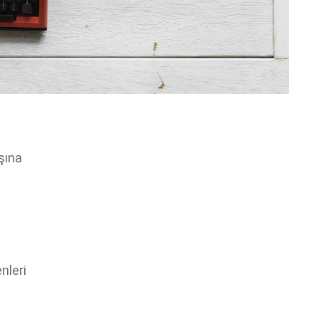
şına
nleri