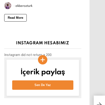
-
ekberozturk
Read More
INSTAGRAM HESABIMIZ
Instagram did not return a 200.
İçerik paylaş
Sen De Yaz
Seni