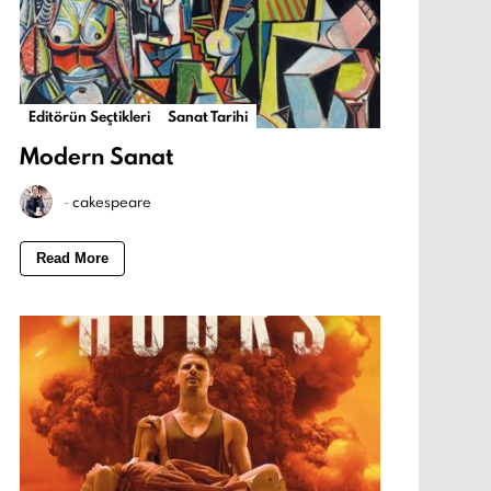
Editörün Seçtikleri
Sanat Tarihi
Modern Sanat
-
cakespeare
Read More