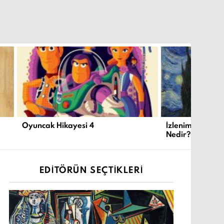
Oyuncak Hikayesi 4
İzlenimcilik ve
Nedir?
EDITÖRÜN SEÇTIKLERI