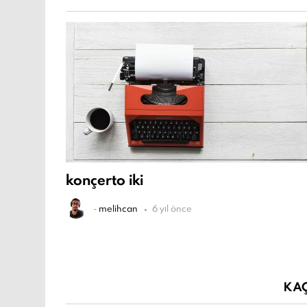
konçerto iki
-
melihcan
6 yıl önce
KA