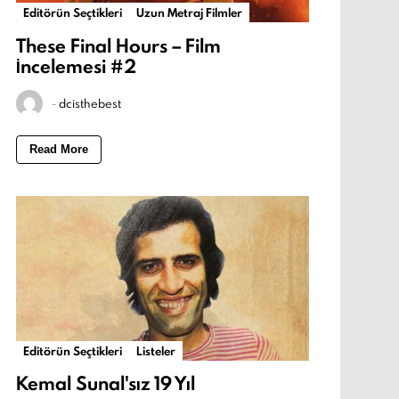
Editörün Seçtikleri
Uzun Metraj Filmler
These Final Hours – Film
İncelemesi #2
-
dcisthebest
Read More
Editörün Seçtikleri
Listeler
Kemal Sunal'sız 19 Yıl