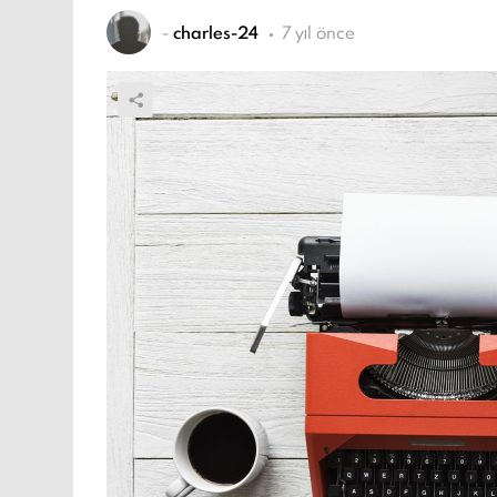
-
charles-24
7 yıl önce