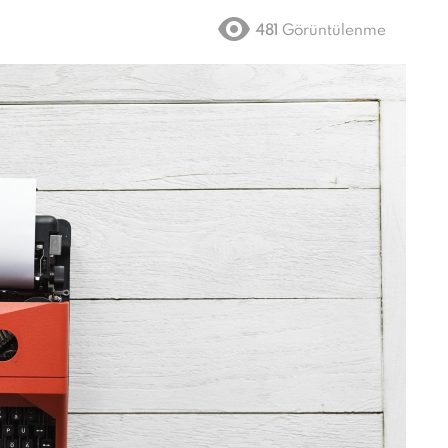
481
Görüntülenme