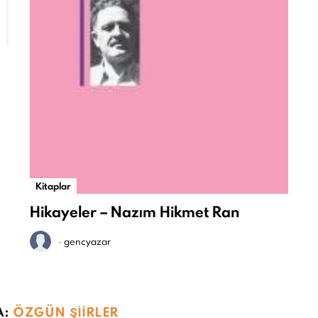
Kitaplar
Hikayeler – Nazım Hikmet Ran
-
gencyazar
A:
ÖZGÜN ŞIIRLER