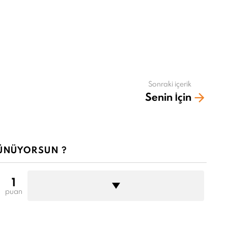
Sonraki içerik
Senin İçin
ÜNÜYORSUN ?
1
puan