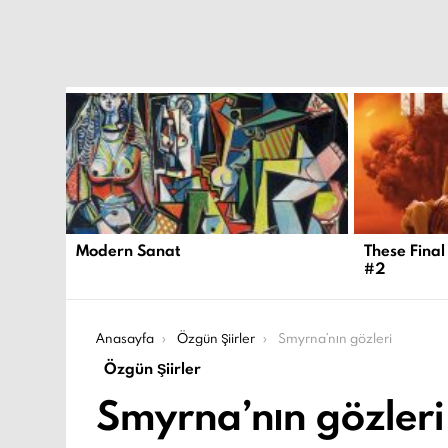
EN
YENI
İÇERIKLER
Modern Sanat
These Final
#2
Şu an buradasın:
Anasayfa
Özgün Şiirler
Smyrna’nın gözleri
Özgün Şiirler
Smyrna’nın gözleri