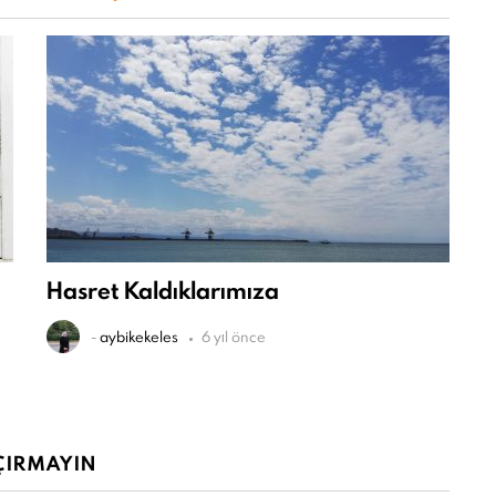
Hasret Kaldıklarımıza
-
aybikekeles
6 yıl önce
ÇIRMAYIN