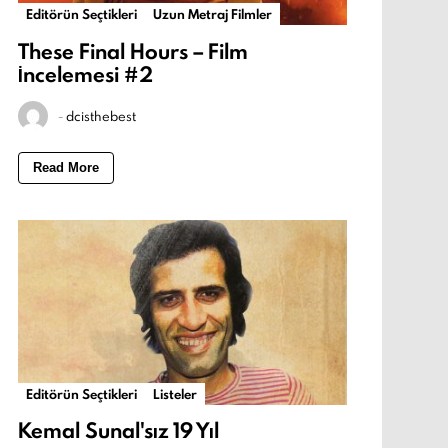
Editörün Seçtikleri
Uzun Metraj Filmler
These Final Hours – Film
İncelemesi #2
-
dcisthebest
Read More
Editörün Seçtikleri
Listeler
Kemal Sunal'sız 19 Yıl