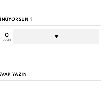
ÜNÜYORSUN ?
0
puan
EVAP YAZIN