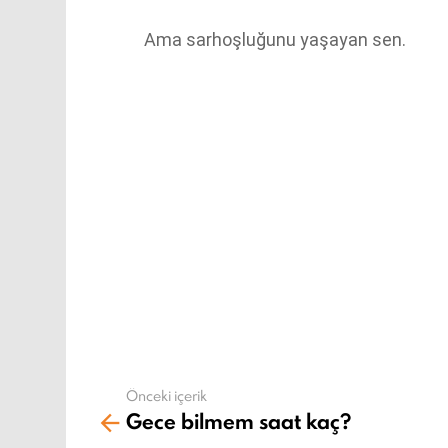
Ama sarhoşluğunu yaşayan sen.
Önceki içerik
Daha
Gece bilmem saat kaç?
fazla
gör