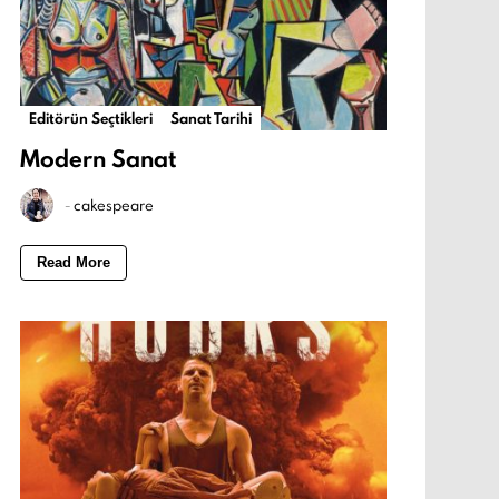
Editörün Seçtikleri
Sanat Tarihi
Modern Sanat
-
cakespeare
Read More