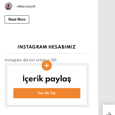
-
ekberozturk
Read More
INSTAGRAM HESABIMIZ
Instagram did not return a 200.
İçerik paylaş
Sen De Yaz
Nefr