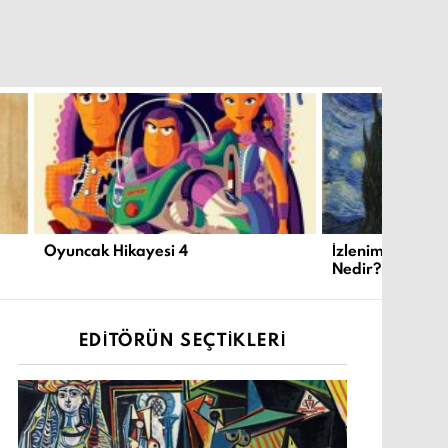
Oyuncak Hikayesi 4
İzlenimcilik ve
Nedir?
EDITÖRÜN SEÇTIKLERI