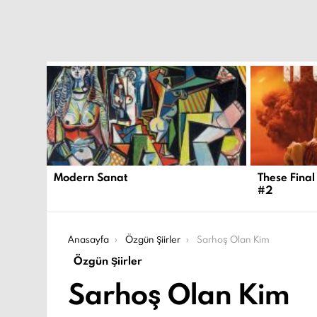
EN
YENI
İÇERIKLER
Modern Sanat
These Final
#2
Şu an buradasın:
Anasayfa
Özgün Şiirler
Sarhoş Olan Kim
Özgün Şiirler
Sarhoş Olan Kim