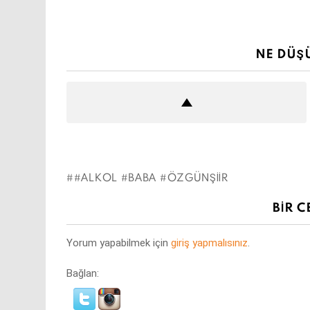
NE DÜŞ
#ALKOL #BABA #ÖZGÜNŞIIR
BIR C
Yorum yapabilmek için
giriş yapmalısınız
.
Bağlan: