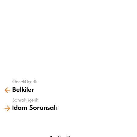
Önceki içerik
Daha
Belkiler
fazla
gör
Sonraki içerik
İdam Sorunsalı