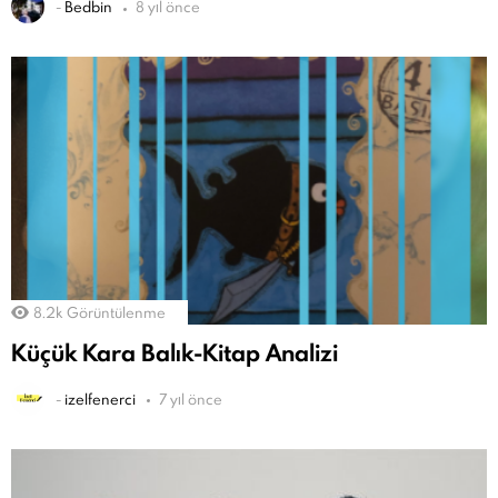
-
Bedbin
8 yıl önce
8.2k
Görüntülenme
Küçük Kara Balık-Kitap Analizi
-
izelfenerci
7 yıl önce