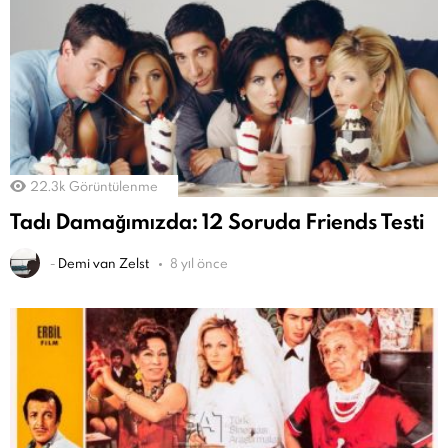
22.3k
Görüntülenme
Tadı Damağımızda: 12 Soruda Friends Testi
-
Demi van Zelst
8 yıl önce