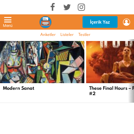
G
İçerik Yaz
Menü
Anketler
Listeler
Testler
EN
YENI
İÇERIKLER
Modern Sanat
These Final Hours – 
#2