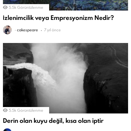
5.5k
Görüntülenme
İzlenimcilik veya Empresyonizm Nedir?
-
cakespeare
7 yıl önce
5.5k
Görüntülenme
Derin olan kuyu değil, kısa olan iptir