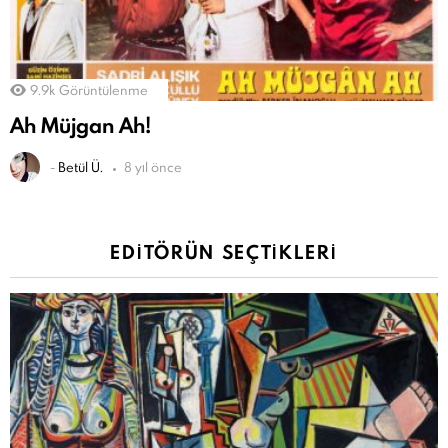
9.9k
Görüntülenme
Ah Müjgan Ah!
-
Betül Ü.
8 yıl önce
EDITÖRÜN SEÇTIKLERI