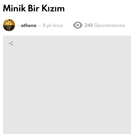
Minik Bir Kızım
-
athena
8 yıl önce
248
Görüntülenme