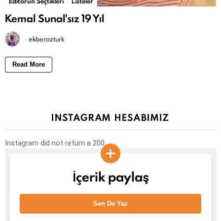
Editörün Seçtikleri
Listeler
Kemal Sunal'sız 19 Yıl
-
ekberozturk
Read More
INSTAGRAM HESABIMIZ
Instagram did not return a 200.
İçerik paylaş
Sen De Yaz