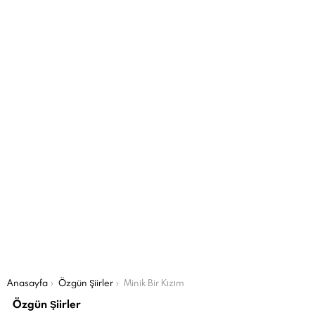
Şu an buradasın:
Anasayfa
Özgün Şiirler
Minik Bir Kızım
Özgün Şiirler