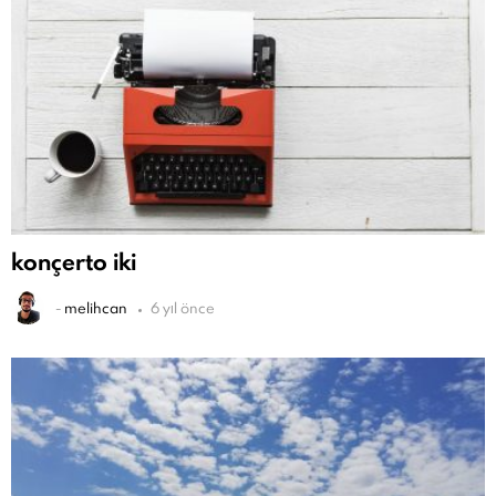
konçerto iki
-
melihcan
6 yıl önce