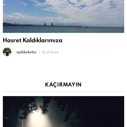
Hasret Kaldıklarımıza
-
aybikekeles
6 yıl önce
KAÇIRMAYIN