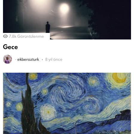
7.8k
Görüntülenme
Gece
-
ekberozturk
8 yıl önce