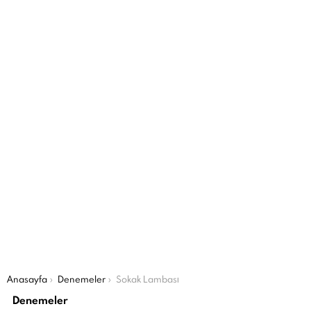
Şu an buradasın:
Anasayfa
Denemeler
Sokak Lambası
Denemeler