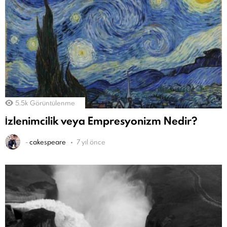
5.5k
Görüntülenme
İzlenimcilik veya Empresyonizm Nedir?
-
cakespeare
7 yıl önce