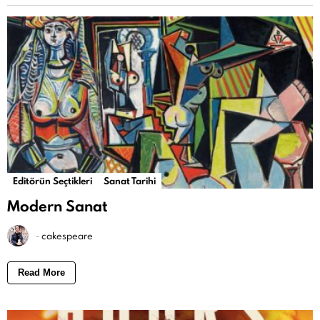
Editörün Seçtikleri
Sanat Tarihi
Modern Sanat
-
cakespeare
Read More