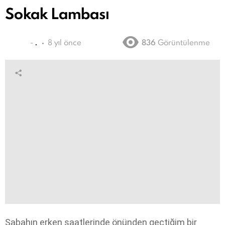
Sokak Lambası
-
.
8 yıl önce
836
Görüntülenme
Sabahın erken saatlerinde önünden geçtiğim bir