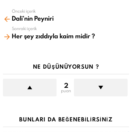
Önceki içerik
Daha
Dali’nin Peyniri
fazla
gör
Sonraki içerik
Her şey zıddıyla kaim midir ?
NE DÜŞÜNÜYORSUN ?
2
puan
BUNLARI DA BEĞENEBILIRSINIZ