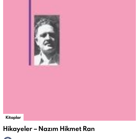
Kitaplar
Hikayeler – Nazım Hikmet Ran