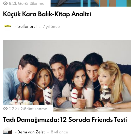
8.2k
Görüntülenme
Küçük Kara Balık-Kitap Analizi
-
izelfenerci
7 yıl önce
22.3k
Görüntülenme
Tadı Damağımızda: 12 Soruda Friends Testi
-
Demi van Zelst
8 yıl önce