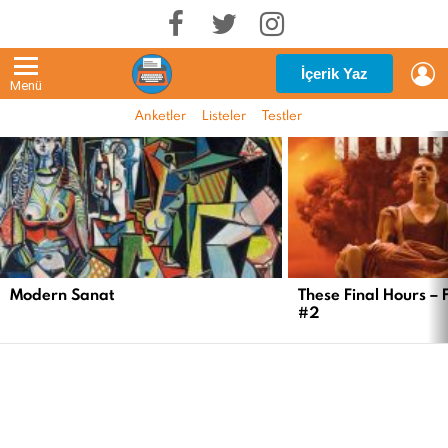
G
İçerik Yaz
Menü
Anketler
Listeler
Testler
EN
YENI
İÇERIKLER
Modern Sanat
These Final Hours – 
#2