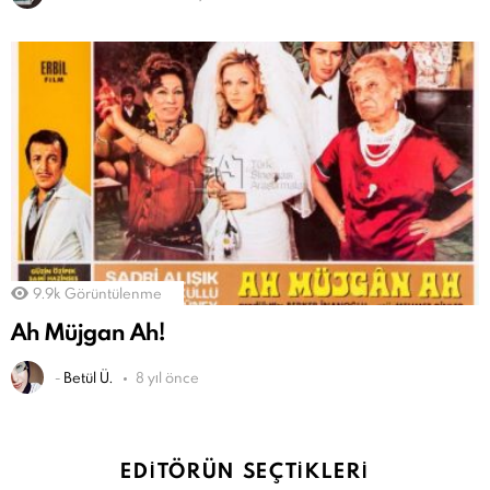
9.9k
Görüntülenme
Ah Müjgan Ah!
-
Betül Ü.
8 yıl önce
EDITÖRÜN SEÇTIKLERI