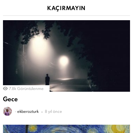
KAÇIRMAYIN
7.8k
Görüntülenme
Gece
-
ekberozturk
8 yıl önce