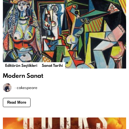
Editörün Seçtikleri
Sanat Tarihi
Modern Sanat
-
cakespeare
Read More