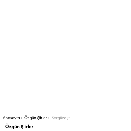
Şu an buradasın:
Anasayfa
Özgün Şiirler
Sergüzeşt
Özgün Şiirler