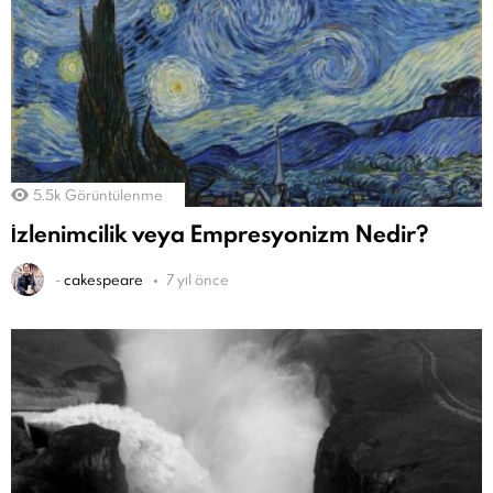
5.5k
Görüntülenme
İzlenimcilik veya Empresyonizm Nedir?
-
cakespeare
7 yıl önce