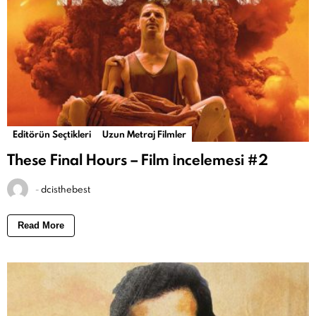
Editörün Seçtikleri
Uzun Metraj Filmler
These Final Hours – Film İncelemesi #2
-
dcisthebest
Read More