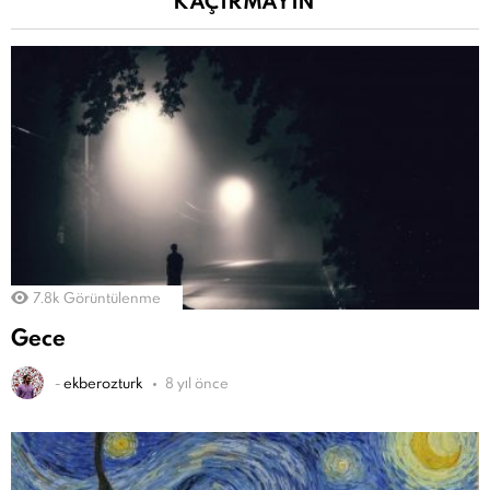
KAÇIRMAYIN
7.8k
Görüntülenme
Gece
-
ekberozturk
8 yıl önce