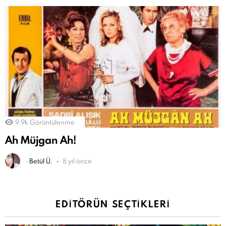
9.9k
Görüntülenme
Ah Müjgan Ah!
-
Betül Ü.
8 yıl önce
EDITÖRÜN SEÇTIKLERI