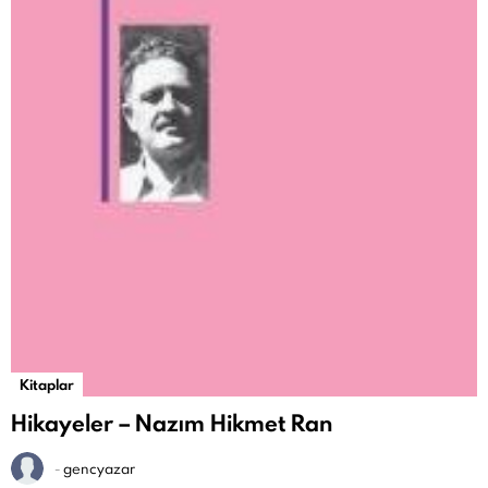
Kitaplar
Hikayeler – Nazım Hikmet Ran
-
gencyazar