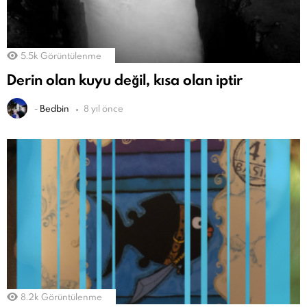
5.5k
Görüntülenme
Derin olan kuyu değil, kısa olan iptir
-
Bedbin
8 yıl önce
8.2k
Görüntülenme