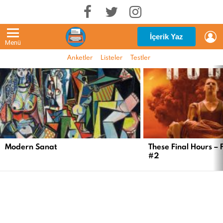
G
İçerik Yaz
Menü
Anketler
Listeler
Testler
EN
YENI
İÇERIKLER
Modern Sanat
These Final Hours – 
#2