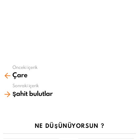
Önceki içerik
Daha
Çare
fazla
gör
Sonraki içerik
Şahit bulutlar
NE DÜŞÜNÜYORSUN ?