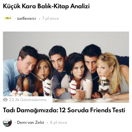
Küçük Kara Balık-Kitap Analizi
-
izelfenerci
7 yıl önce
22.3k
Görüntülenme
Tadı Damağımızda: 12 Soruda Friends Testi
-
Demi van Zelst
8 yıl önce