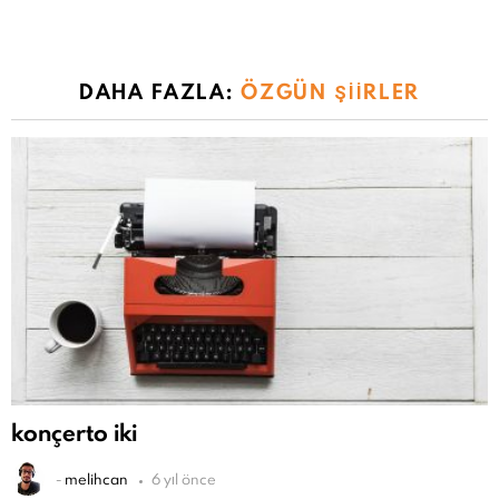
DAHA FAZLA:
ÖZGÜN ŞIIRLER
konçerto iki
-
melihcan
6 yıl önce