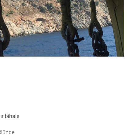
ır bihale
ölünde