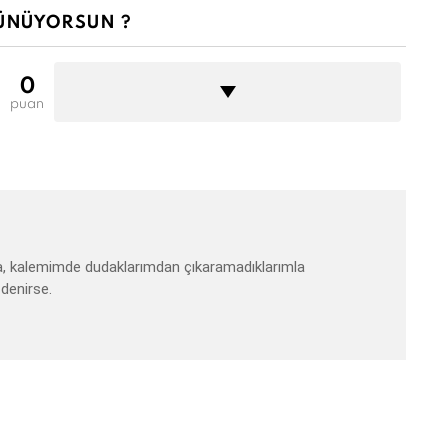
ÜNÜYORSUN ?
0
puan
a, kalemimde dudaklarımdan çıkaramadıklarımla
denirse.