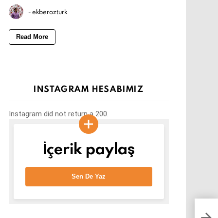
-
ekberozturk
Read More
INSTAGRAM HESABIMIZ
Instagram did not return a 200.
İçerik paylaş
Sen De Yaz
Peda