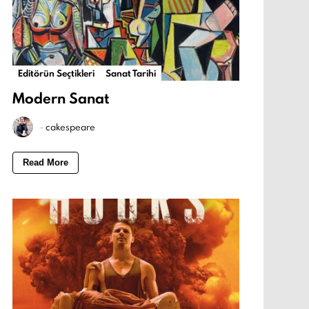
Editörün Seçtikleri
Sanat Tarihi
Modern Sanat
-
cakespeare
Read More