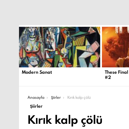
EN
YENI
İÇERIKLER
Modern Sanat
These Final
#2
Şu an buradasın:
Anasayfa
Şiirler
Kırık kalp çölü
Şiirler
Kırık kalp çölü