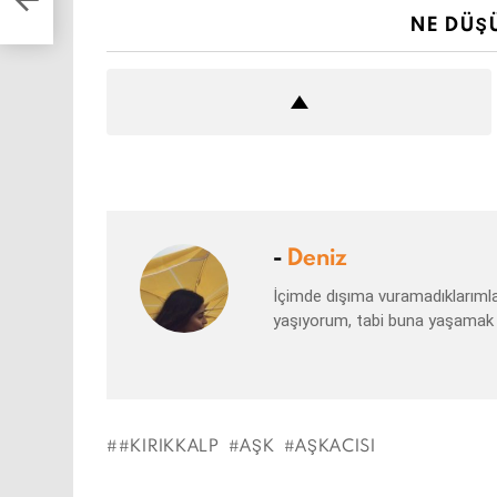
NE DÜŞ
-
Deniz
İçimde dışıma vuramadıklarıml
yaşıyorum, tabi buna yaşamak 
#KIRIKKALP
AŞK
AŞKACISI