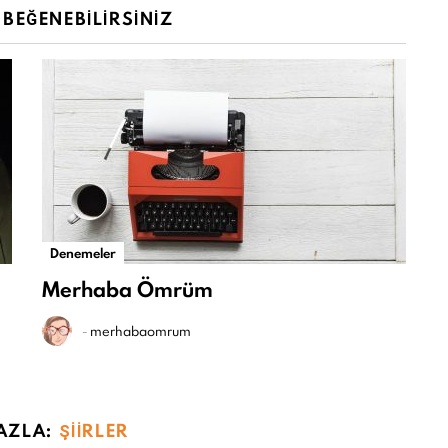
BEĞENEBILIRSINIZ
Denemeler
Merhaba Ömrüm
-
merhabaomrum
AZLA:
ŞIIRLER