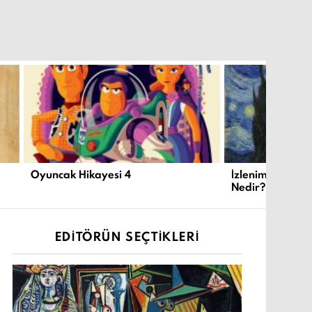
Oyuncak Hikayesi 4
İzlenimcilik ve
Nedir?
EDITÖRÜN SEÇTIKLERI