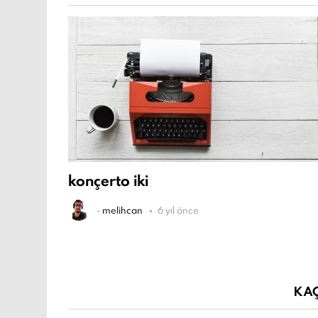
konçerto iki
-
melihcan
6 yıl önce
KA