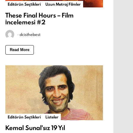
Editörün Seçtikleri
Uzun Metraj Filmler
These Final Hours – Film
İncelemesi #2
-
dcisthebest
Read More
Editörün Seçtikleri
Listeler
Kemal Sunal'sız 19 Yıl