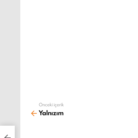
Önceki içerik
Daha
Yalnızım
fazla
gör