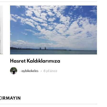
Hasret Kaldıklarımıza
-
aybikekeles
6 yıl önce
ÇIRMAYIN