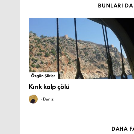
BUNLARI DA 
Özgün Şiirler
Kırık kalp çölü
-
Deniz
DAHA F