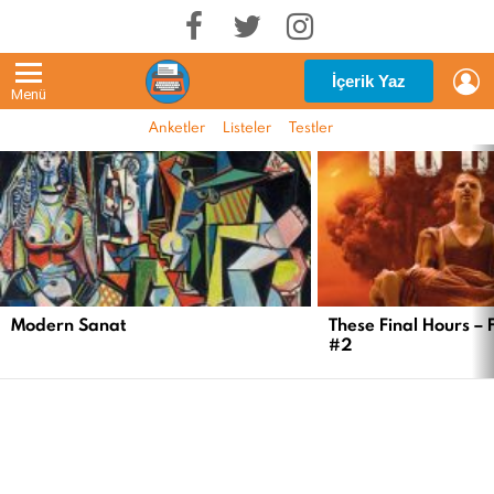
G
İçerik Yaz
Menü
Anketler
Listeler
Testler
EN
YENI
İÇERIKLER
Modern Sanat
These Final Hours – 
#2