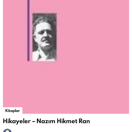
Kitaplar
Hikayeler – Nazım Hikmet Ran