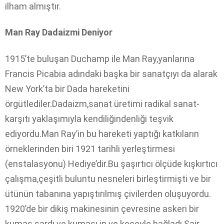
ilham almıştır.
Man Ray Dadaizmi Deniyor
1915’te buluşan Duchamp ile Man Ray,yanlarına
Francis Picabia adındaki başka bir sanatçıyı da alarak
New York’ta bir Dada hareketini
örgütlediler.Dadaizm,sanat üretimi radikal sanat-
karşıtı yaklaşımıyla kendiliğindenliği teşvik
ediyordu.Man Ray’in bu hareketi yaptığı katkıların
örneklerinden biri 1921 tarihli yerleştirmesi
(enstalasyonu) Hediye’dir.Bu şaşırtıcı ölçüde kışkırtıcı
çalışma,çeşitli buluntu nesneleri birleştirmişti ve bir
ütünün tabanına yapıştırılmış çivilerden oluşuyordu.
1920’de bir dikiş makinesinin çevresine askeri bir
kumaş sardı ve kumaşı ip ve keçeyle bağladı.Şair