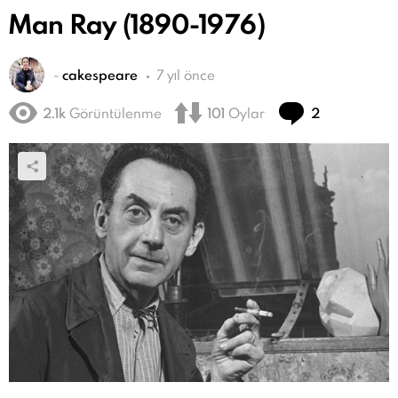
Man Ray (1890-1976)
-
cakespeare
7 yıl önce
Yorum
2.1k
Görüntülenme
101
Oylar
2