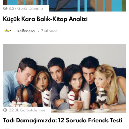
8.2k
Görüntülenme
Küçük Kara Balık-Kitap Analizi
-
izelfenerci
7 yıl önce
22.3k
Görüntülenme
Tadı Damağımızda: 12 Soruda Friends Testi