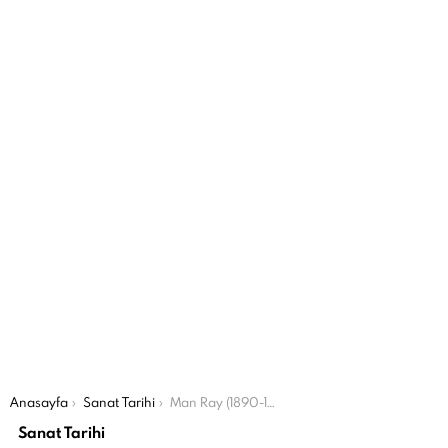
Şu an buradasın:
Anasayfa
Sanat Tarihi
Man Ray (1890-1976)
Sanat Tarihi