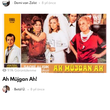
-
Demi van Zelst
8 yıl önce
9.9k
Görüntülenme
Ah Müjgan Ah!
-
Betül Ü.
8 yıl önce