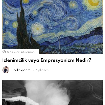
5.5k
Görüntülenme
İzlenimcilik veya Empresyonizm Nedir?
-
cakespeare
7 yıl önce