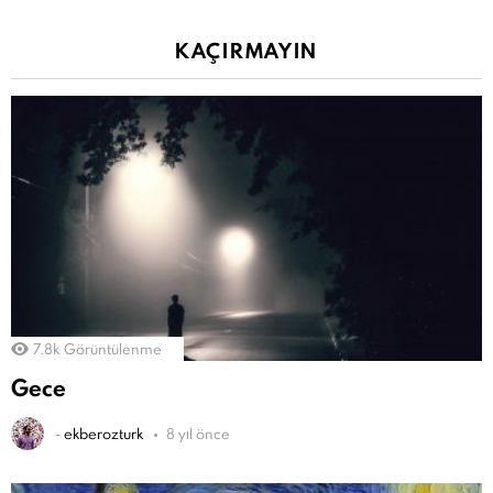
KAÇIRMAYIN
7.8k
Görüntülenme
Gece
-
ekberozturk
8 yıl önce