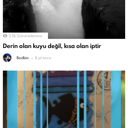
5.5k
Görüntülenme
Derin olan kuyu değil, kısa olan iptir
-
Bedbin
8 yıl önce