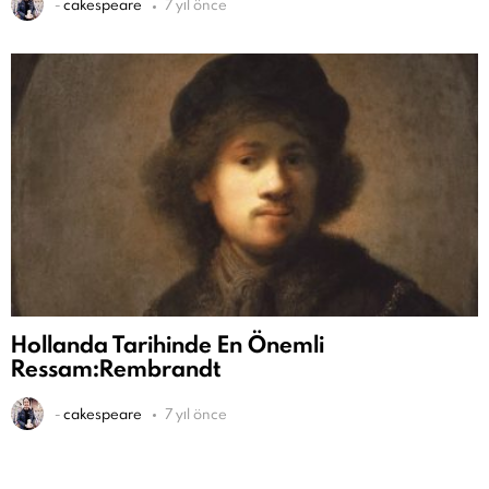
-
cakespeare
7 yıl önce
Hollanda Tarihinde En Önemli
Ressam:Rembrandt
-
cakespeare
7 yıl önce