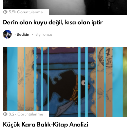
5.5k
Görüntülenme
Derin olan kuyu değil, kısa olan iptir
-
Bedbin
8 yıl önce
8.2k
Görüntülenme
Küçük Kara Balık-Kitap Analizi