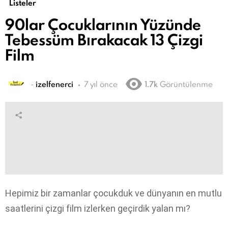
Listeler
90lar Çocuklarının Yüzünde
Tebessüm Bırakacak 13 Çizgi
Film
-
izelfenerci
7 yıl önce
1.7k
Görüntülenme
Hepimiz bir zamanlar çocukduk ve dünyanın en mutlu
saatlerini çizgi film izlerken geçirdik yalan mı?