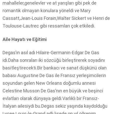
mahalleler,genelevler ve at yarışları gibi pek de
romantik olmayan konulara yöneldi ve Mary
Cassatt,Jean-Louis Forain,Walter Sickert ve Henri de
Toulouse-Lautrec gibi ressamları çok etkiledi.
Aile Hayatı ve Eğitimi
Degas’ın asıl adı Hilaire-Germanin-Edgar De Gas
idi.Daha sonraları iki sözcüğü birleştirerek soyadını
basitleştirecekti.Bir bankacı ve sanat düşkünü olan
babası Augustine De Gas ile Fransız yerleşimcilerin
soyundan gelen New Orleans doğumlu annesi
Celestine Musson De Gas’nın en büyük ve beşinci
evlatları olarak dünyaya geldi.Varlıklı bir Fransız-
İtalyan ailesiydi bu.Degas sekiz yaşında kaydolduğu
Lycee Louis-le-Grand adlı lisede on yıl öğrenim