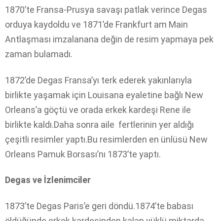
1870’te Fransa-Prusya savaşı patlak verince Degas
orduya kaydoldu ve 1871’de Frankfurt am Main
Antlaşması imzalanana değin de resim yapmaya pek
zaman bulamadı.
1872’de Degas Fransa’yı terk ederek yakınlarıyla
birlikte yaşamak için Louisana eyaletine bağlı New
Orleans’a göçtü ve orada erkek kardeşi Rene ile
birlikte kaldı.Daha sonra aile fertlerinin yer aldığı
çeşitli resimler yaptı.Bu resimlerden en ünlüsü New
Orleans Pamuk Borsası’nı 1873’te yaptı.
Degas ve İzlenimciler
1873’te Degas Paris’e geri döndü.1874’te babası
öldüğünde erkek kardeşinden kalan yüklü miktarda