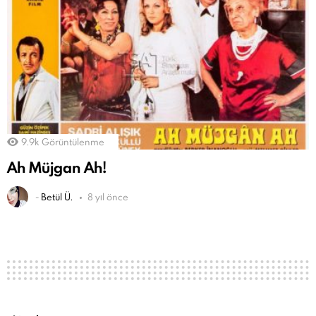
9.9k
Görüntülenme
Ah Müjgan Ah!
-
Betül Ü.
8 yıl önce