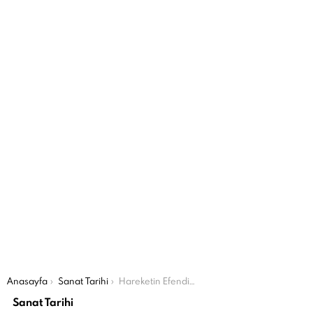
Şu an buradasın:
Anasayfa
Sanat Tarihi
Hareketin Efendisi: Edgar Degas
Sanat Tarihi