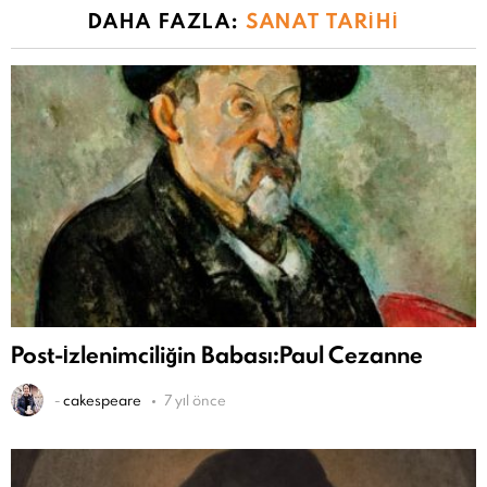
DAHA FAZLA:
SANAT TARIHI
Post-İzlenimciliğin Babası:Paul Cezanne
-
cakespeare
7 yıl önce