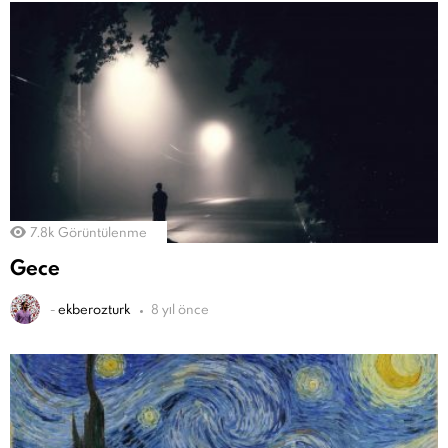
7.8k
Görüntülenme
Gece
-
ekberozturk
8 yıl önce