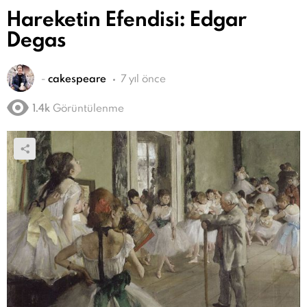
Hareketin Efendisi: Edgar
Degas
-
cakespeare
7 yıl önce
1.4k
Görüntülenme