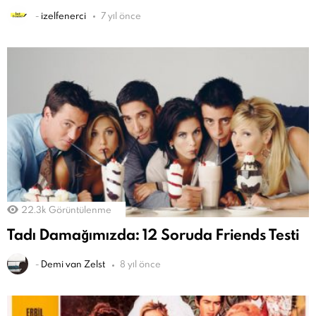
-
izelfenerci
7 yıl önce
22.3k
Görüntülenme
Tadı Damağımızda: 12 Soruda Friends Testi
-
Demi van Zelst
8 yıl önce