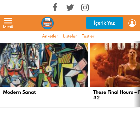
G
İçerik Yaz
Menü
Anketler
Listeler
Testler
EN
YENI
İÇERIKLER
Modern Sanat
These Final Hours – 
#2