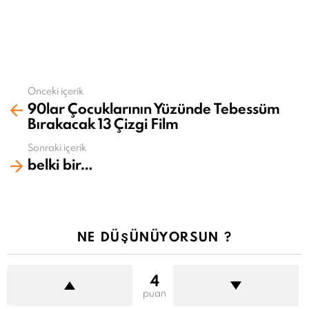
Önceki içerik
Daha
90lar Çocuklarının Yüzünde Tebessüm
fazla
Bırakacak 13 Çizgi Film
gör
Sonraki içerik
belki bir…
NE DÜŞÜNÜYORSUN ?
4
puan