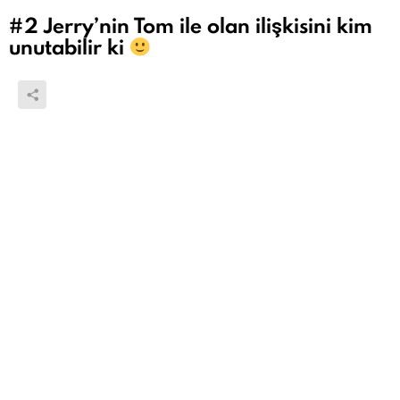
#2
Jerry’nin Tom ile olan ilişkisini kim
unutabilir ki
1
Yorumlara Bak
#3
En başarılı ve kült bir anime örneği
tabi ki Pii kaaa chuuuuu
1