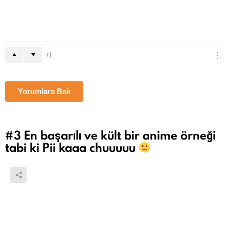
Yorumlara Bak
#4
Slyvester ve Tweety sizi unutur
muyuz hiç
1
Yorumlara Bak
#5
Hepsini en önce burada tanıdık 2