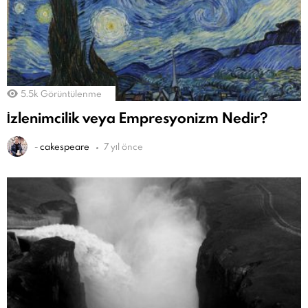
5.5k
Görüntülenme
İzlenimcilik veya Empresyonizm Nedir?
-
cakespeare
7 yıl önce