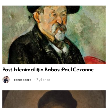
Post-İzlenimciliğin Babası:Paul Cezanne
-
cakespeare
7 yıl önce