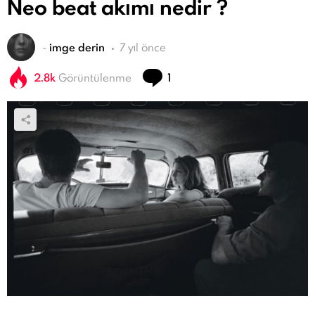
Neo beat akımı nedir ?
-
imge derin
7 yıl önce
Yorum
2.8k
Görüntülenme
1