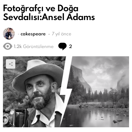
Fotoğrafçı ve Doğa
Sevdalısı:Ansel Adams
-
cakespeare
7 yıl önce
Yorum
1.2k
Görüntülenme
2