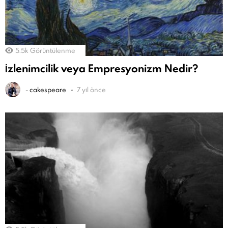
5.5k
Görüntülenme
İzlenimcilik veya Empresyonizm Nedir?
-
cakespeare
7 yıl önce