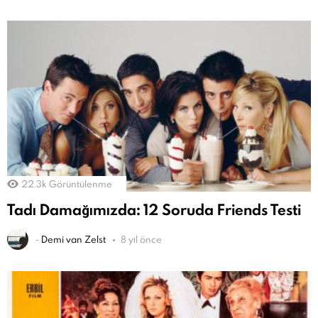
22.3k
Görüntülenme
Tadı Damağımızda: 12 Soruda Friends Testi
-
Demi van Zelst
8 yıl önce