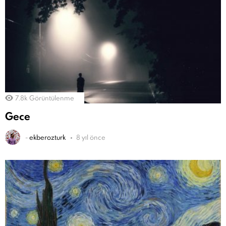
7.8k
Görüntülenme
Gece
-
ekberozturk
8 yıl önce