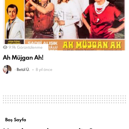
9.9k
Görüntülenme
Ah Müjgan Ah!
-
Betül Ü.
8 yıl önce
Boş Sayfa