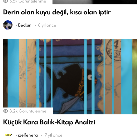
5.5k
Görüntülenme
Derin olan kuyu değil, kısa olan iptir
-
Bedbin
8 yıl önce
8.2k
Görüntülenme
Küçük Kara Balık-Kitap Analizi
-
izelfenerci
7 yıl önce