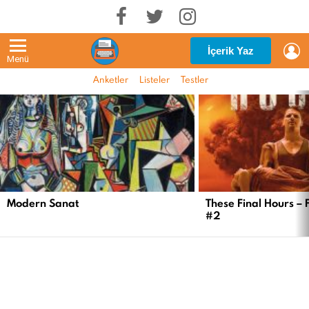
G
İçerik Yaz
Menü
Anketler
Listeler
Testler
EN
YENI
İÇERIKLER
Modern Sanat
These Final Hours – 
#2