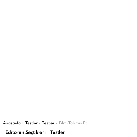
Şu an buradasın:
Anasayfa
Testler
Testler
Filmi Tahmin Et
Editörün Seçtikleri
Testler