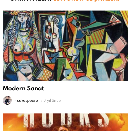
Modern Sanat
-
cakespeare
7 yıl önce