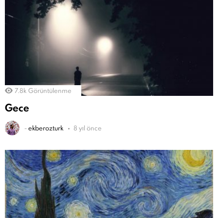
7.8k
Görüntülenme
Gece
-
ekberozturk
8 yıl önce