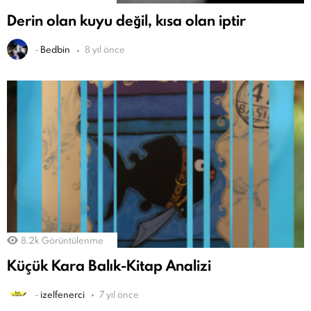
Derin olan kuyu değil, kısa olan iptir
-
Bedbin
8 yıl önce
8.2k
Görüntülenme
Küçük Kara Balık-Kitap Analizi
-
izelfenerci
7 yıl önce