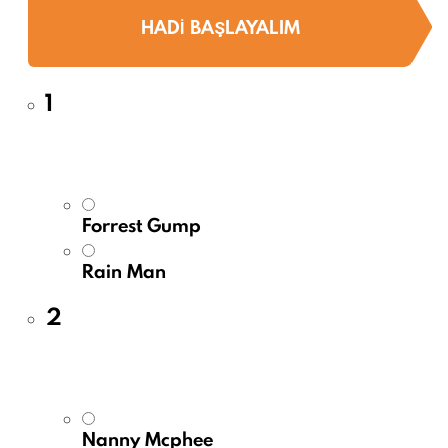
HADI BAŞLAYALIM
1
Forrest Gump
Rain Man
2
Nanny Mcphee