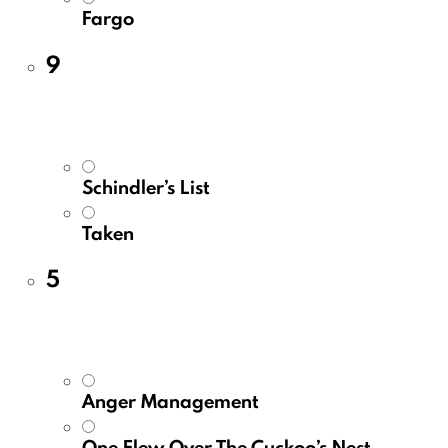
Fargo
9
Schindler’s List
Taken
5
Anger Management
One Flew Over The Cuckoo’s Nest