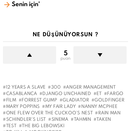
Senin için’
NE DÜŞÜNÜYORSUN ?
5
puan
12 YEARS A SLAVE
300
ANGER MANAGEMENT
CASABLANCA
DJANGO UNCHAINED
ET
FARGO
FILM
FORREST GUMP
GLADIATOR
GOLDFINGER
MARY POPPINS
MY FAIR LADY
NANNY MCPHEE
ONE FLEW OVER THE CUCKOO’S NEST
RAIN MAN
SCHINDLER’S LIST
SINEMA
TAHMIN
TAKEN
TEST
THE BIG LEBOWSKI