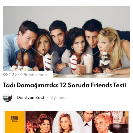
22.3k
Görüntülenme
Tadı Damağımızda: 12 Soruda Friends Testi
-
Demi van Zelst
8 yıl önce