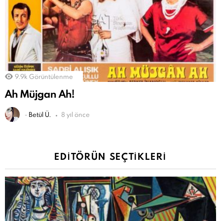
9.9k
Görüntülenme
Ah Müjgan Ah!
-
Betül Ü.
8 yıl önce
EDITÖRÜN SEÇTIKLERI