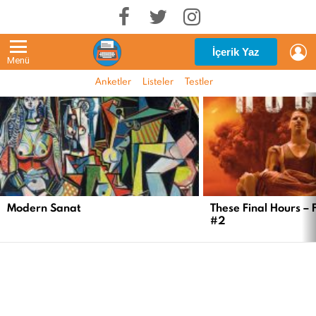
G
İçerik Yaz
Menü
Anketler
Listeler
Testler
EN
YENI
İÇERIKLER
Modern Sanat
These Final Hours – 
#2