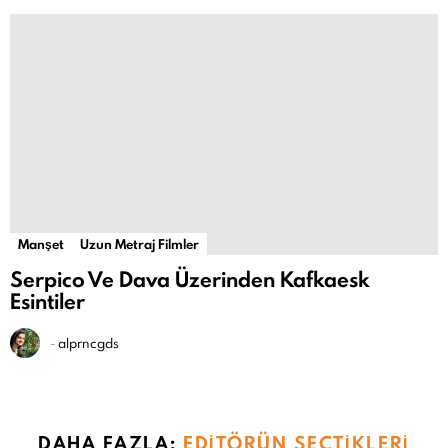
Manşet
Uzun Metraj Filmler
Serpico Ve Dava Üzerinden Kafkaesk
Esintiler
-
alprncgds
DAHA FAZLA:
EDITÖRÜN SEÇTIKLERI