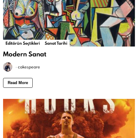
Editörün Seçtikleri
Sanat Tarihi
Modern Sanat
-
cakespeare
Read More