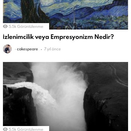
5.5k
Görüntülenme
İzlenimcilik veya Empresyonizm Nedir?
-
cakespeare
7 yıl önce
5.5k
Görüntülenme