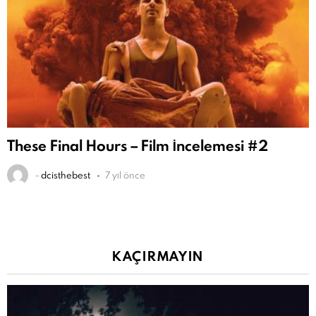
These Final Hours – Film İncelemesi #2
-
dcisthebest
7 yıl önce
KAÇIRMAYIN