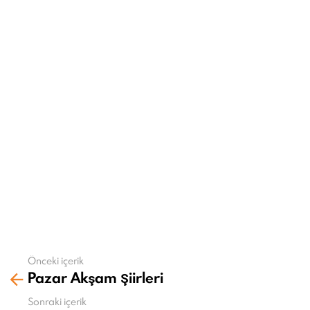
Önceki içerik
Daha
Pazar Akşam Şiirleri
fazla
gör
Sonraki içerik