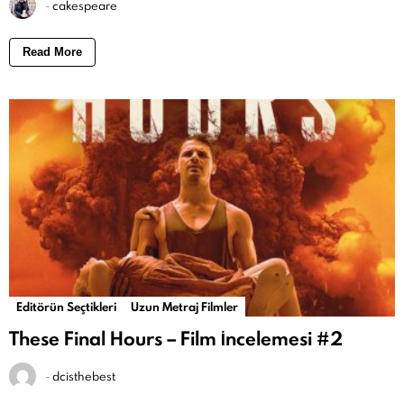
-
cakespeare
Read More
Editörün Seçtikleri
Uzun Metraj Filmler
These Final Hours – Film İncelemesi #2
-
dcisthebest