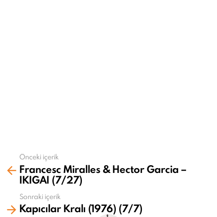
o
n
Önceki içerik
Daha
Francesc Miralles & Hector Garcia –
fazla
IKIGAI (7/27)
gör
Sonraki içerik
Kapıcılar Kralı (1976) (7/7)