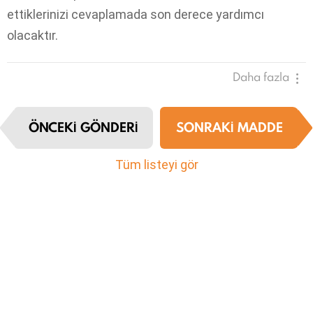
ettiklerinizi cevaplamada son derece yardımcı
olacaktır.
Daha fazla
I
ÖNCEKI GÖNDERI
SONRAKI MADDE
t
e
m
Tüm listeyi gör
n
a
v
i
g
a
t
i