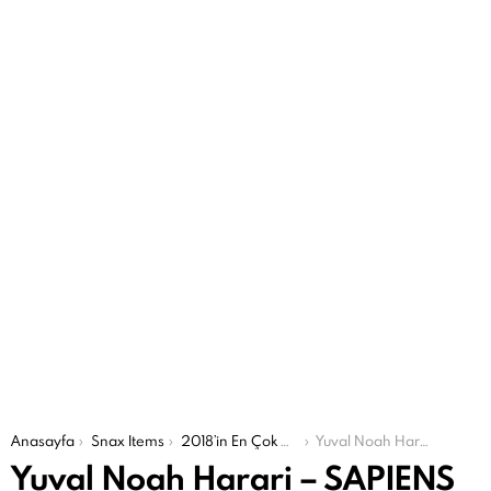
Şu an buradasın:
Anasayfa
Snax Items
2018’in En Çok Okunanları
Yuval Noah Harari – SAPIENS (7/27)
Yuval Noah Harari – SAPIENS