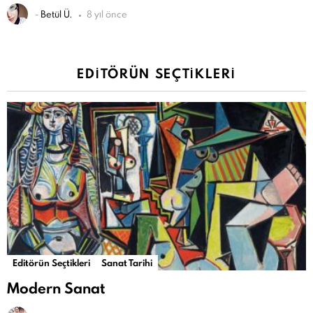
-
Betül Ü.
8 yıl önce
EDITÖRÜN SEÇTIKLERI
Editörün Seçtikleri
Sanat Tarihi
Modern Sanat