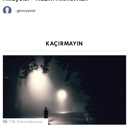
-
gencyazar
KAÇIRMAYIN
7.8k
Görüntülenme