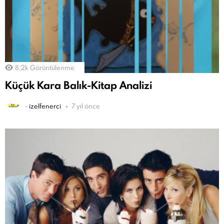
8.2k
Görüntülenme
Küçük Kara Balık-Kitap Analizi
-
izelfenerci
7 yıl önce