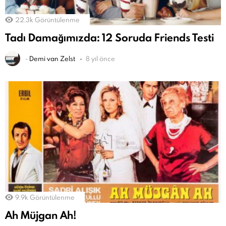
22.3k
Görüntülenme
Tadı Damağımızda: 12 Soruda Friends Testi
-
Demi van Zelst
8 yıl önce
9.9k
Görüntülenme
Ah Müjgan Ah!