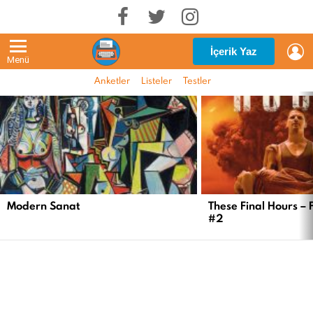
G
İçerik Yaz
Menü
Anketler
Listeler
Testler
EN
YENI
İÇERIKLER
Modern Sanat
These Final Hours – 
#2