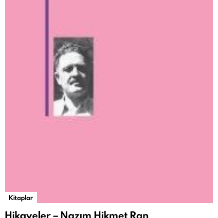
Kitaplar
Hikayeler – Nazım Hikmet Ran