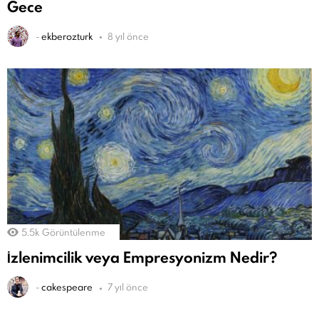
Gece
-
ekberozturk
8 yıl önce
5.5k
Görüntülenme
İzlenimcilik veya Empresyonizm Nedir?
-
cakespeare
7 yıl önce