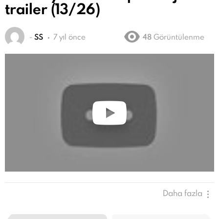
trailer (13/26)
-
SS
7 yıl önce
48
Görüntülenme
Daha fazla