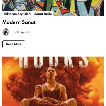
Editörün Seçtikleri
Sanat Tarihi
Modern Sanat
-
cakespeare
Read More