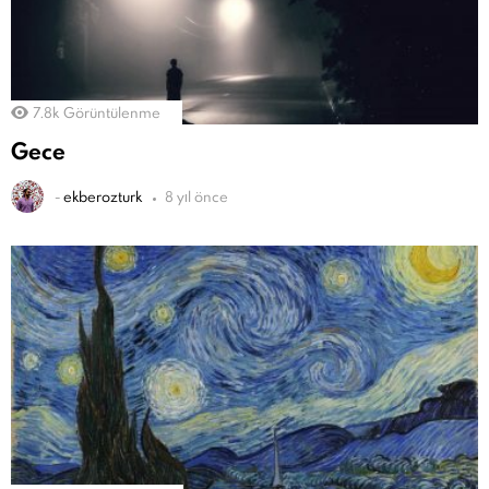
7.8k
Görüntülenme
Gece
-
ekberozturk
8 yıl önce