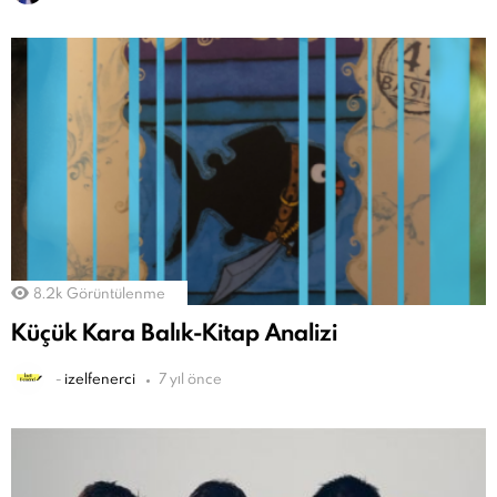
8.2k
Görüntülenme
Küçük Kara Balık-Kitap Analizi
-
izelfenerci
7 yıl önce