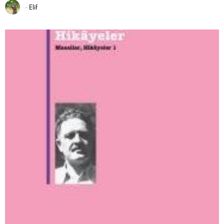
-
Elif