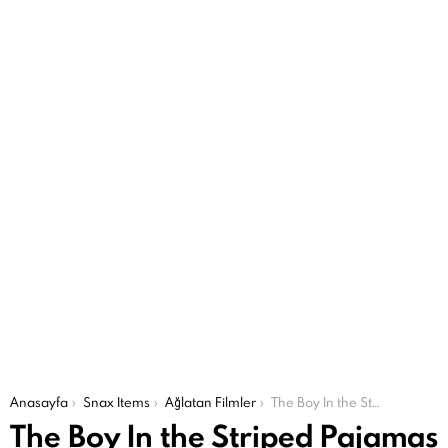
Şu an buradasın:
Anasayfa
Snax Items
Ağlatan Filmler
The Boy In the Striped Pajamas trailer (13/26)
The Boy In the Striped Pajamas