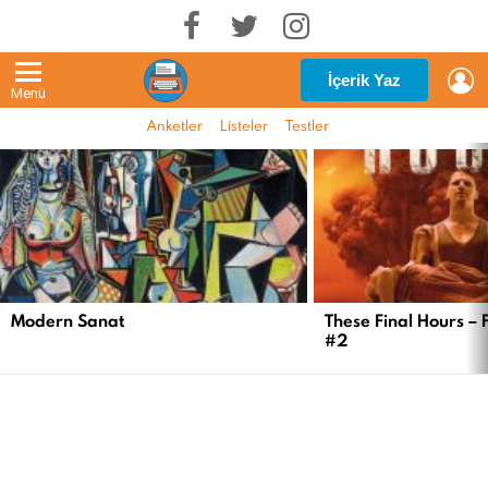
G
İçerik Yaz
Menü
Anketler
Listeler
Testler
EN
YENI
İÇERIKLER
Modern Sanat
These Final Hours – 
#2