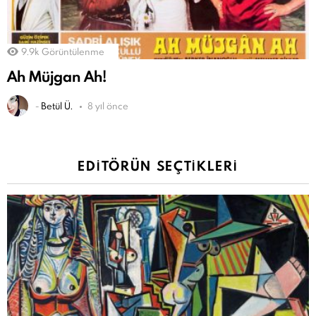
9.9k
Görüntülenme
Ah Müjgan Ah!
-
Betül Ü.
8 yıl önce
EDITÖRÜN SEÇTIKLERI