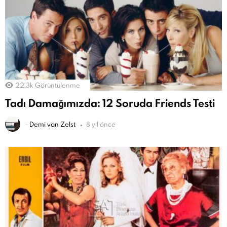
22.3k
Görüntülenme
Tadı Damağımızda: 12 Soruda Friends Testi
-
Demi van Zelst
8 yıl önce