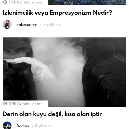
5.5k
Görüntülenme
İzlenimcilik veya Empresyonizm Nedir?
-
cakespeare
7 yıl önce
5.5k
Görüntülenme
Derin olan kuyu değil, kısa olan iptir
-
Bedbin
8 yıl önce