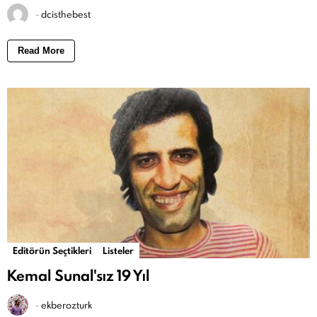
-
dcisthebest
Read More
Editörün Seçtikleri
Listeler
Kemal Sunal'sız 19 Yıl
-
ekberozturk