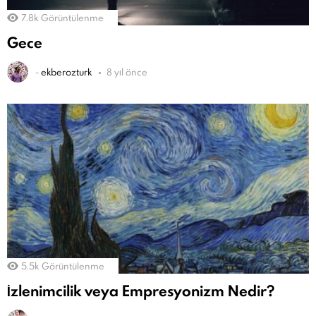
7.8k
Görüntülenme
Gece
-
ekberozturk
8 yıl önce
5.5k
Görüntülenme
İzlenimcilik veya Empresyonizm Nedir?