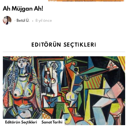
Ah Müjgan Ah!
-
Betül Ü.
8 yıl önce
EDITÖRÜN SEÇTIKLERI
Editörün Seçtikleri
Sanat Tarihi