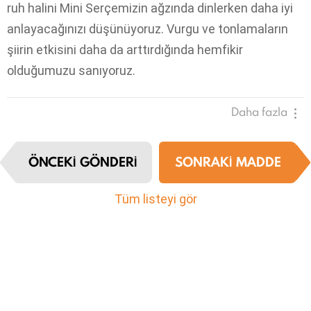
ruh halini Mini Serçemizin ağzında dinlerken daha iyi
anlayacağınızı düşünüyoruz. Vurgu ve tonlamaların
şiirin etkisini daha da arttırdığında hemfikir
olduğumuzu sanıyoruz.
Daha fazla
I
ÖNCEKI GÖNDERI
SONRAKI MADDE
t
e
m
Tüm listeyi gör
n
a
v
i
g
a