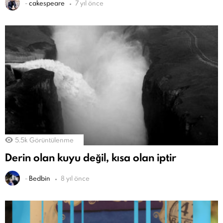
-
cakespeare
7 yıl önce
5.5k
Görüntülenme
Derin olan kuyu değil, kısa olan iptir
-
Bedbin
8 yıl önce