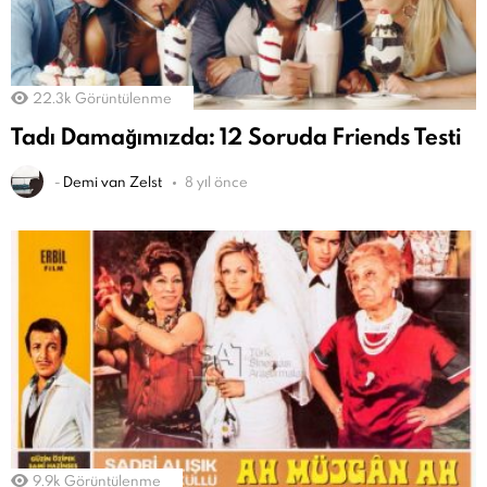
22.3k
Görüntülenme
Tadı Damağımızda: 12 Soruda Friends Testi
-
Demi van Zelst
8 yıl önce
9.9k
Görüntülenme