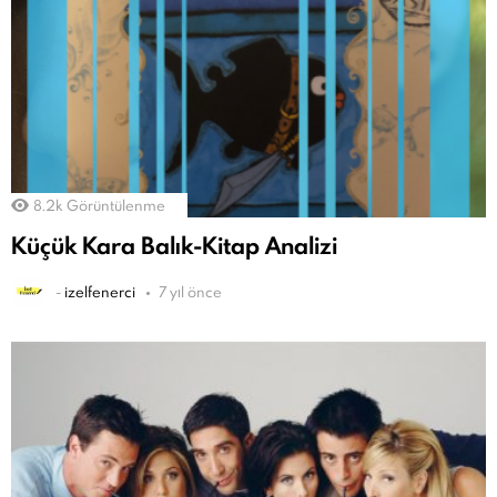
8.2k
Görüntülenme
Küçük Kara Balık-Kitap Analizi
-
izelfenerci
7 yıl önce