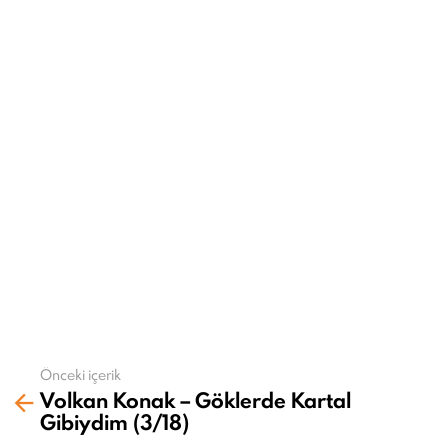
t
i
o
n
Önceki içerik
Daha
Volkan Konak – Göklerde Kartal
fazla
Gibiydim (3/18)
gör