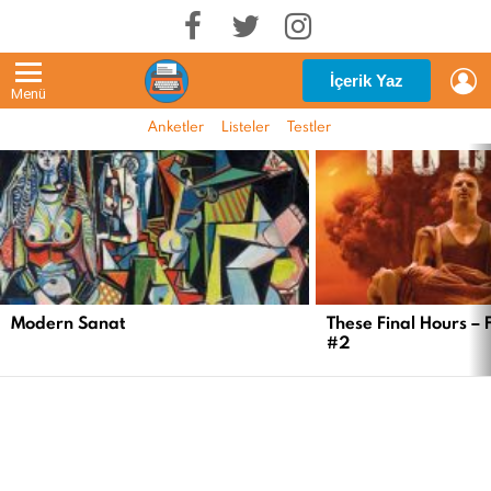
G
İçerik Yaz
Menü
Anketler
Listeler
Testler
EN
YENI
İÇERIKLER
Modern Sanat
These Final Hours – 
#2