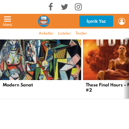
G
İçerik Yaz
Menü
Anketler
Listeler
Testler
EN
YENI
İÇERIKLER
Modern Sanat
These Final Hours – 
#2