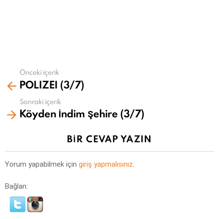
Önceki içerik
Daha
POLIZEI (3/7)
fazla
gör
Sonraki içerik
Köyden İndim Şehire (3/7)
BIR CEVAP YAZIN
Yorum yapabilmek için
giriş yapmalısınız
.
Bağlan: