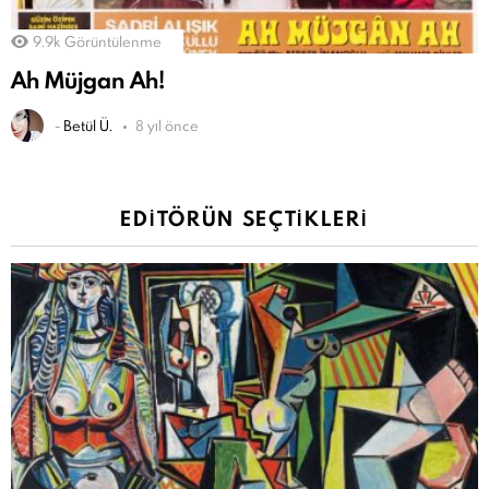
9.9k
Görüntülenme
Ah Müjgan Ah!
-
Betül Ü.
8 yıl önce
EDITÖRÜN SEÇTIKLERI