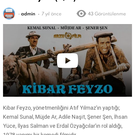
-
admin
7 yıl önce
43
Görüntülenme
Kibar Feyzo, yönetmenliğini Atıf Yılmaz’ın yaptığı;
Kemal Sunal, Müjde Ar, Adile Naşit, Şener Şen, İhsan
Yüce, İlyas Salman ve Erdal Özyağcılar’ın rol aldığı,
1978 yapımı bir komedi filmidir.