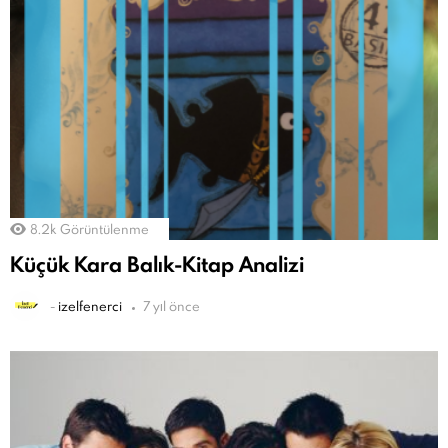
8.2k
Görüntülenme
Küçük Kara Balık-Kitap Analizi
-
izelfenerci
7 yıl önce