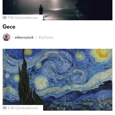
7.8k
Görüntülenme
Gece
-
ekberozturk
8 yıl önce
5.5k
Görüntülenme