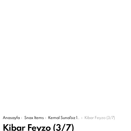
Şu an buradasın:
Anasayfa
Snax Items
Kemal Sunal'sız 19 Yıl
Kibar Feyzo (3/7)
Kibar Feyzo (3/7)