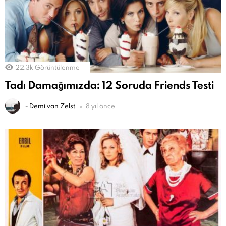
22.3k
Görüntülenme
Tadı Damağımızda: 12 Soruda Friends Testi
-
Demi van Zelst
8 yıl önce