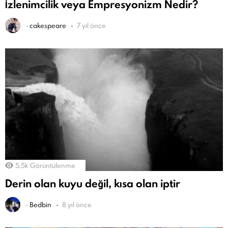
İzlenimcilik veya Empresyonizm Nedir?
-
cakespeare
7 yıl önce
5.5k
Görüntülenme
Derin olan kuyu değil, kısa olan iptir
-
Bedbin
8 yıl önce