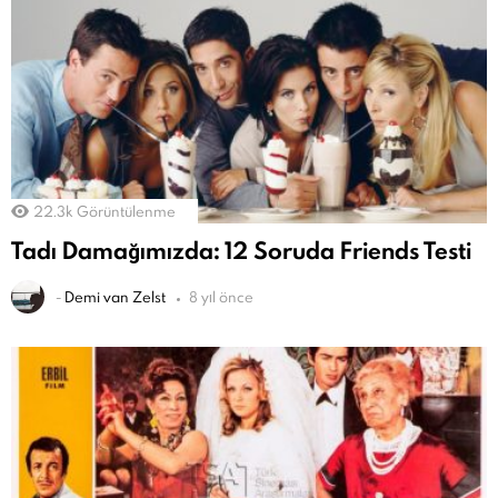
22.3k
Görüntülenme
Tadı Damağımızda: 12 Soruda Friends Testi
-
Demi van Zelst
8 yıl önce