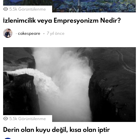
5.5k
Görüntülenme
İzlenimcilik veya Empresyonizm Nedir?
-
cakespeare
7 yıl önce
5.5k
Görüntülenme
Derin olan kuyu değil, kısa olan iptir