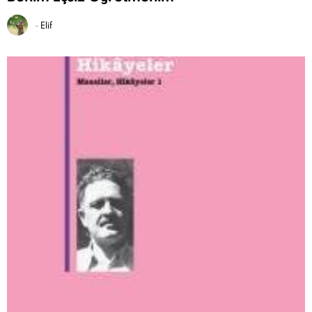
-
Elif