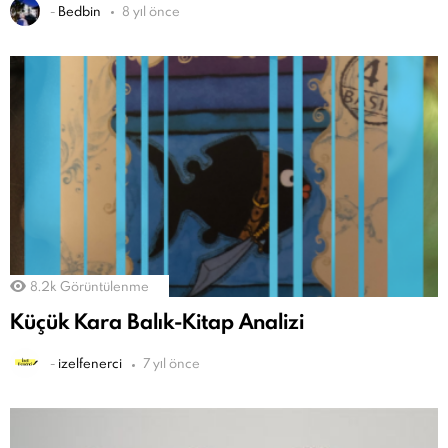
-
Bedbin
8 yıl önce
8.2k
Görüntülenme
Küçük Kara Balık-Kitap Analizi
-
izelfenerci
7 yıl önce