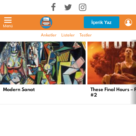
G
İçerik Yaz
Menü
Anketler
Listeler
Testler
EN
YENI
İÇERIKLER
Modern Sanat
These Final Hours – 
#2