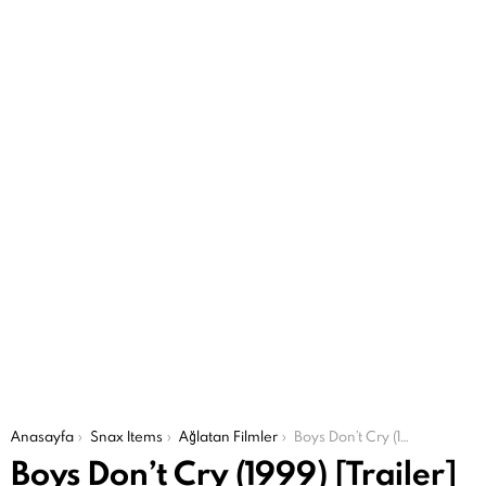
Şu an buradasın:
Anasayfa
Snax Items
Ağlatan Filmler
Boys Don’t Cry (1999) [Trailer] (2/26)
Boys Don’t Cry (1999) [Trailer]