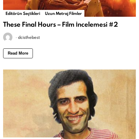
Editörün Seçtikleri
Uzun Metraj Filmler
These Final Hours – Film İncelemesi #2
-
dcisthebest
Read More