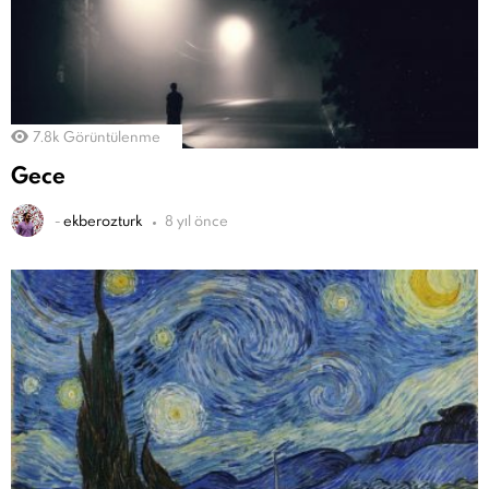
7.8k
Görüntülenme
Gece
-
ekberozturk
8 yıl önce