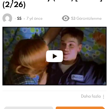
(2/26)
-
SS
7 yıl önce
53
Görüntülenme
Daha fazla