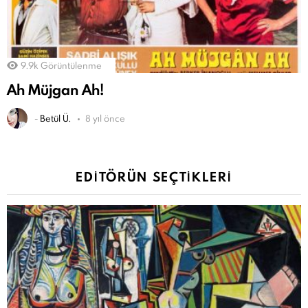
9.9k
Görüntülenme
Ah Müjgan Ah!
-
Betül Ü.
8 yıl önce
EDITÖRÜN SEÇTIKLERI