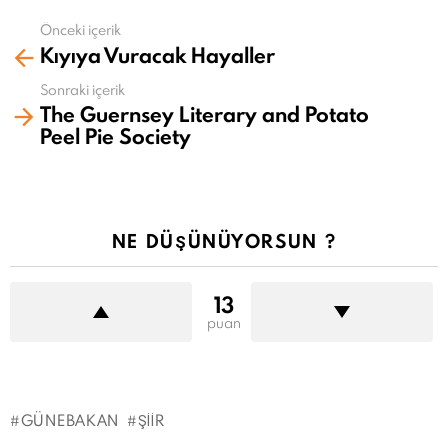
Önceki içerik
Daha
Kıyıya Vuracak Hayaller
fazla
gör
Sonraki içerik
The Guernsey Literary and Potato
Peel Pie Society
NE DÜŞÜNÜYORSUN ?
13
puan
GÜNEBAKAN
ŞIIR