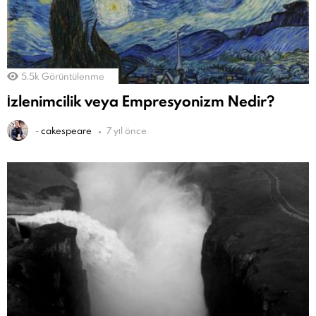
5.5k
Görüntülenme
İzlenimcilik veya Empresyonizm Nedir?
-
cakespeare
7 yıl önce