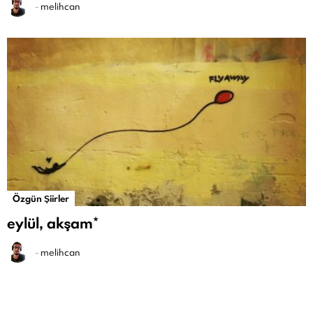
-
melihcan
Özgün Şiirler
eylül, akşam*
-
melihcan