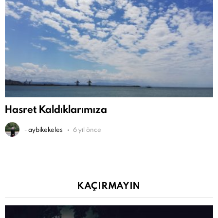
Hasret Kaldıklarımıza
-
aybikekeles
6 yıl önce
KAÇIRMAYIN