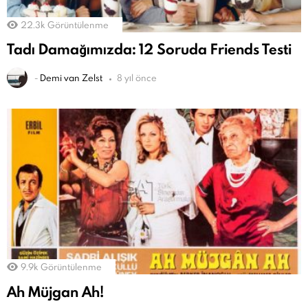
22.3k
Görüntülenme
Tadı Damağımızda: 12 Soruda Friends Testi
-
Demi van Zelst
8 yıl önce
9.9k
Görüntülenme
Ah Müjgan Ah!