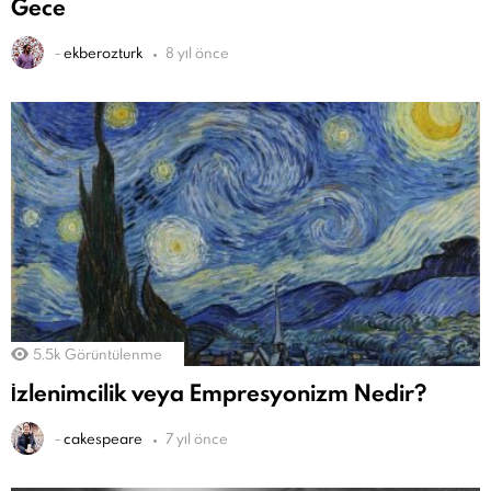
Gece
-
ekberozturk
8 yıl önce
5.5k
Görüntülenme
İzlenimcilik veya Empresyonizm Nedir?
-
cakespeare
7 yıl önce