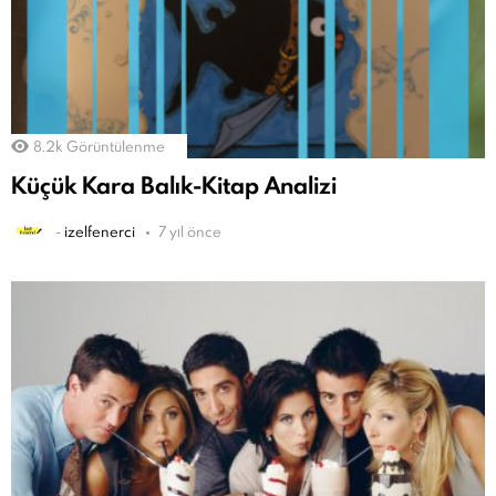
8.2k
Görüntülenme
Küçük Kara Balık-Kitap Analizi
-
izelfenerci
7 yıl önce