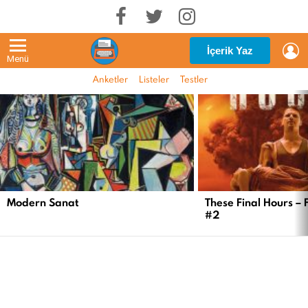
G
İçerik Yaz
Menü
Anketler
Listeler
Testler
EN
YENI
İÇERIKLER
Modern Sanat
These Final Hours – 
#2