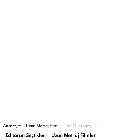
Şu an buradasın:
Anasayfa
Uzun Metraj Filmler
The Guernsey Literary and Potato Peel Pie Society
Editörün Seçtikleri
Uzun Metraj Filmler