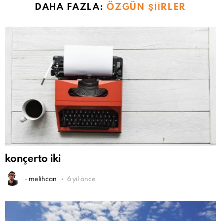
DAHA FAZLA:
ÖZGÜN ŞIIRLER
konçerto iki
-
melihcan
6 yıl önce