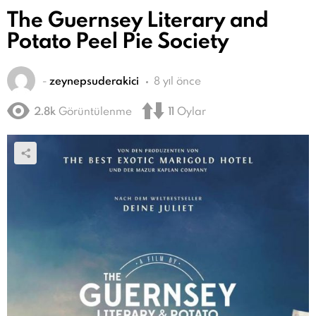
The Guernsey Literary and
Potato Peel Pie Society
-
zeynepsuderakici
8 yıl önce
2.8k
Görüntülenme
11
Oylar