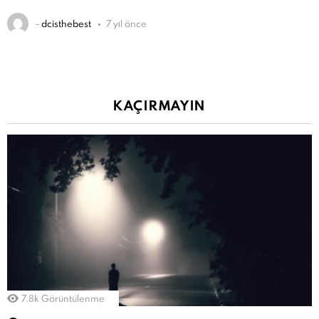
-
dcisthebest
7 yıl önce
KAÇIRMAYIN
7.8k
Görüntülenme