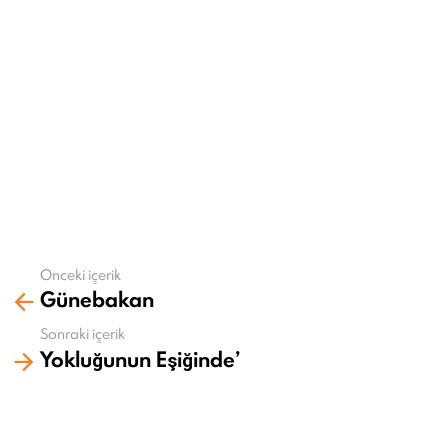
Önceki içerik
Daha
Günebakan
fazla
gör
Sonraki içerik
Yokluğunun Eşiğinde’