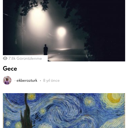
7.8k
Görüntülenme
Gece
-
ekberozturk
8 yıl önce