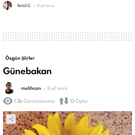
-
Betül Ü.
8 yıl önce
Özgün Şiirler
Günebakan
-
melihcan
8 yıl önce
1.2k
Görüntülenme
13
Oylar