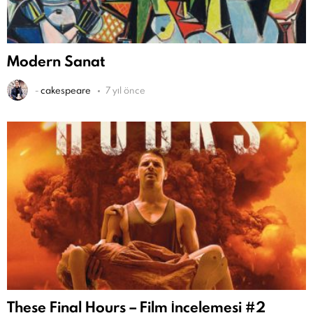
Modern Sanat
-
cakespeare
7 yıl önce
These Final Hours – Film İncelemesi #2