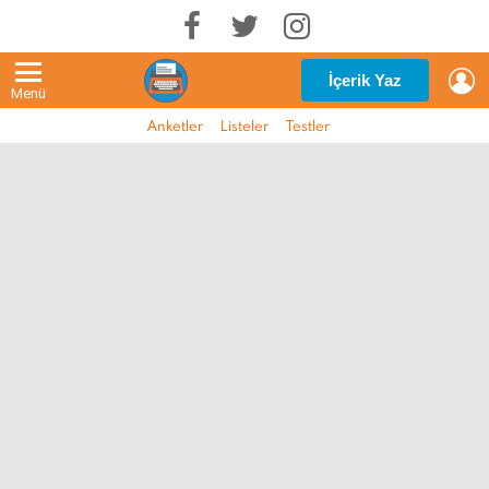
G
İçerik Yaz
Menü
Anketler
Listeler
Testler