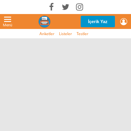
G
İçerik Yaz
Menü
Anketler
Listeler
Testler