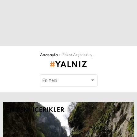
Şu an buradasın:
Anasayfa
Etiket Arşivleri: yalnız
YALNIZ
EN YENI İÇERIKLER