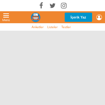
G
İçerik Yaz
Menü
Anketler
Listeler
Testler