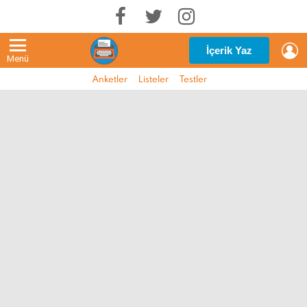
G
İçerik Yaz
Menü
Anketler
Listeler
Testler