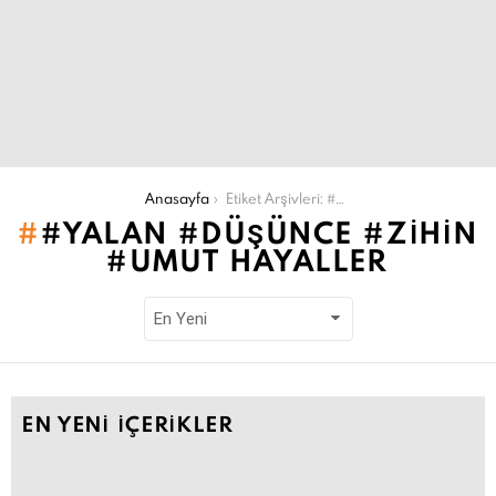
Şu an buradasın:
Anasayfa
Etiket Arşivleri: #yalan #düşünce #zihin #umut hayaller
#YALAN #DÜŞÜNCE #ZIHIN
#UMUT HAYALLER
EN YENI İÇERIKLER