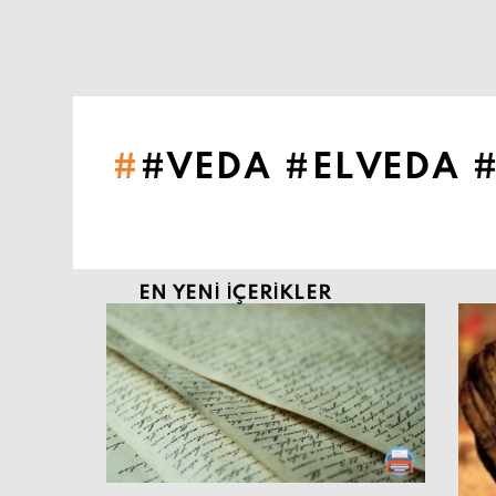
Şu an buradasın:
#VEDA #ELVEDA 
EN YENI İÇERIKLER