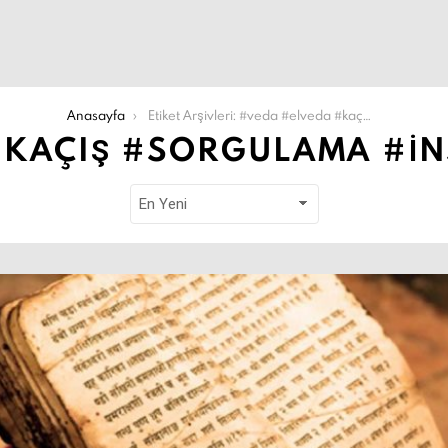
Anasayfa
Etiket Arşivleri: #veda #elveda #kaçış #sorgulama #insan #insanolmak
#KAÇIŞ #SORGULAMA #I