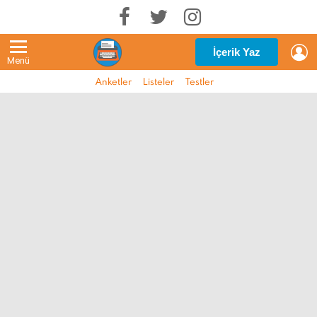
G
İçerik Yaz
Menü
Anketler
Listeler
Testler