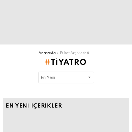
Şu an buradasın:
Anasayfa
Etiket Arşivleri: tiyatro
TIYATRO
EN YENI İÇERIKLER