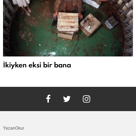
İkiyken eksi bir bana
facebook
twitter
instagram
YazanOkur