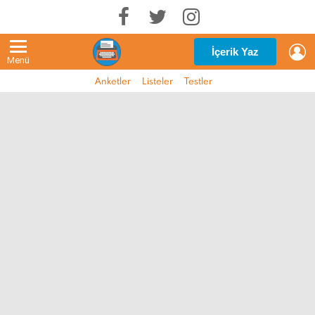
G
İçerik Yaz
Menü
Anketler
Listeler
Testler