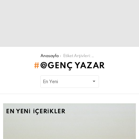
Şu an buradasın:
Anasayfa
Etiket Arşivleri: @genç yazar
@GENÇ YAZAR
EN YENI İÇERIKLER