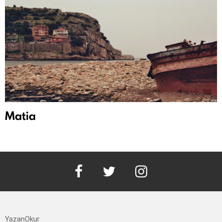
Matia
facebook
twitter
instagram
YazanOkur