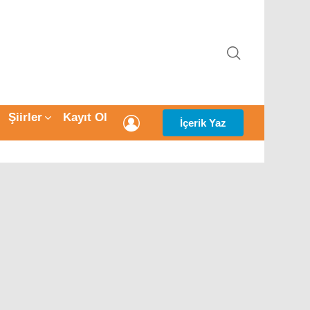
ARAMA
Şiirler
Kayıt Ol
GIRIŞ
İçerik Yaz