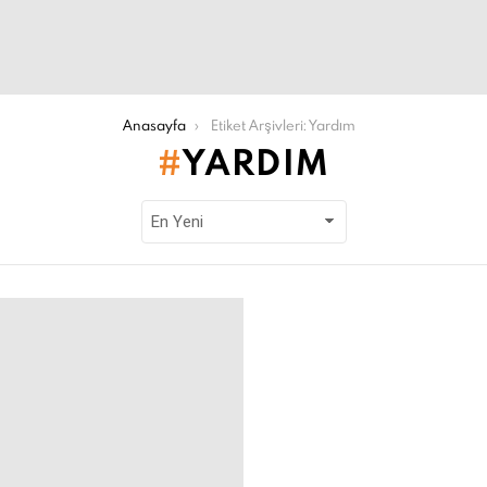
Anasayfa
Etiket Arşivleri: Yardım
YARDIM