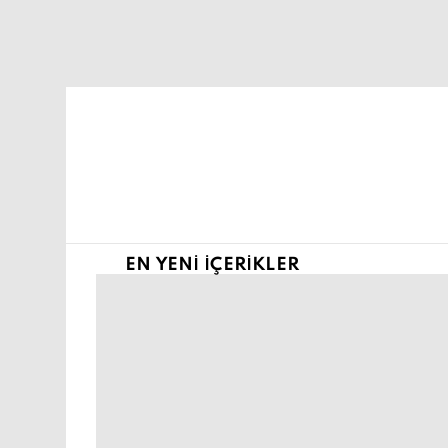
Şu an buradasın:
EN YENI İÇERIKLER