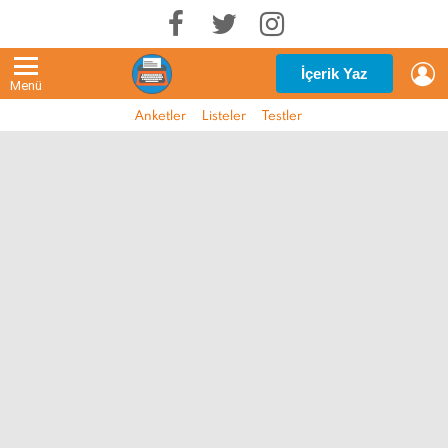
G
İçerik Yaz
Menü
Anketler
Listeler
Testler