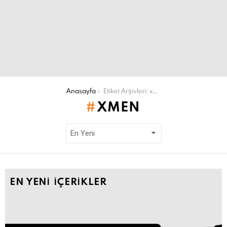
Şu an buradasın:
Anasayfa
Etiket Arşivleri: xmen
XMEN
EN YENI İÇERIKLER