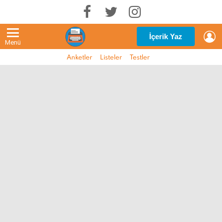
G
İçerik Yaz
Menü
Anketler
Listeler
Testler