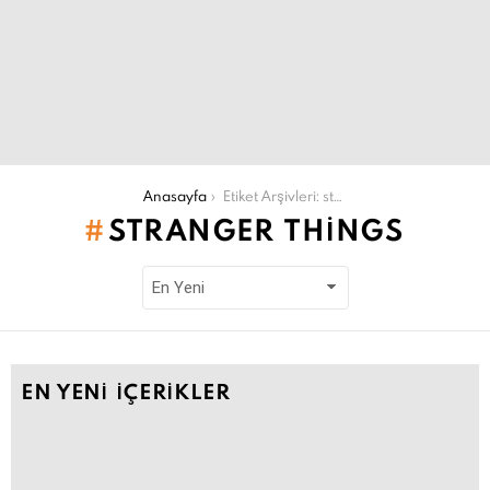
Şu an buradasın:
Anasayfa
Etiket Arşivleri: stranger things
STRANGER THINGS
EN YENI İÇERIKLER