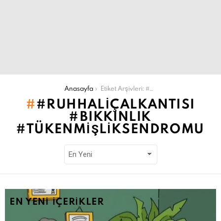
Şu an buradasın:
Anasayfa
Etiket Arşivleri: #ruhhaliçalkantısı #bıkkınlık #tükenmişliksendromu
#RUHHALIÇALKANTISI
#BIKKINLIK
#TÜKENMIŞLIKSENDROMU
EN YENI İÇERIKLER