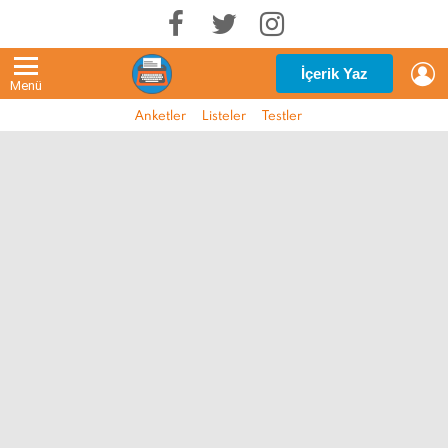
G
İçerik Yaz
Menü
Anketler
Listeler
Testler