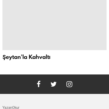
Şeytan’la Kahvaltı
facebook
twitter
instagram
YazanOkur