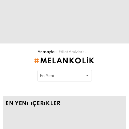
Şu an buradasın:
Anasayfa
Etiket Arşivleri: melankolik
MELANKOLIK
EN YENI İÇERIKLER