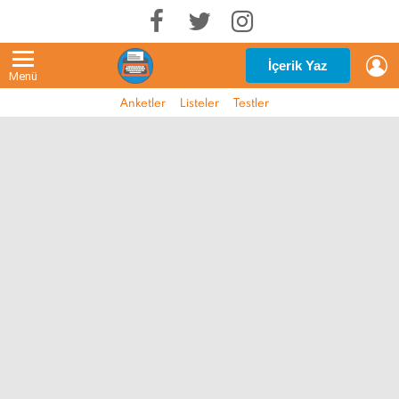
G
İçerik Yaz
Menü
Anketler
Listeler
Testler