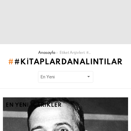
Şu an buradasın:
Anasayfa
Etiket Arşivleri: #kitaplardanalıntılar
#KITAPLARDANALINTILAR
EN YENI İÇERIKLER