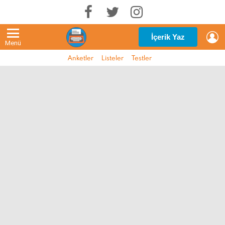
G
İçerik Yaz
Menü
Anketler
Listeler
Testler