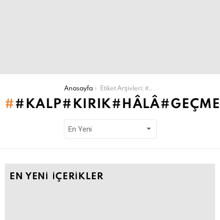
Şu an buradasın:
Anasayfa
Etiket Arşivleri: #kalp#kırık#hâlâ#geçmeyen#yara#iz#iyileştirmek#tekrar#sevmek#imtihan#zorluk#yaşamak
#KALP#KIRIK#HÂLÂ#GEÇME
EN YENI İÇERIKLER