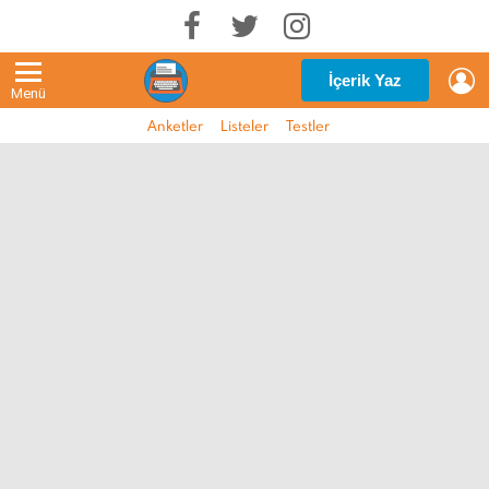
G
İçerik Yaz
Menü
Anketler
Listeler
Testler