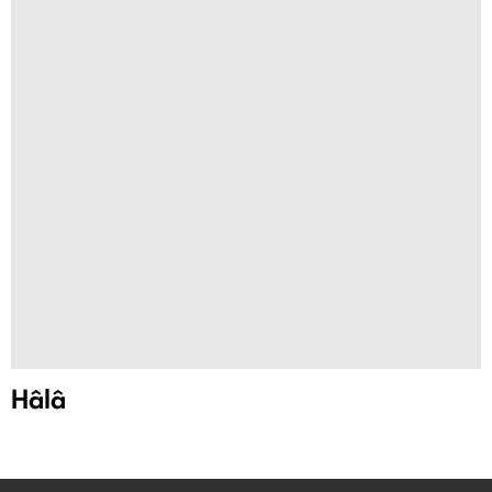
Hâlâ
facebook
twitter
instagram